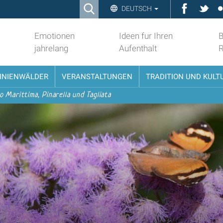
Ricerca
Faceboo
Twit
DEUTSCH
Advanced
Search…
Emotionen
Ideen fur Ihren
B
jahrelang
Aufenthalt
PINIENWÄLDER
VERANSTALTUNGEN
TRADITION UND KULT
o Marittima, Pinarella und Tagliata