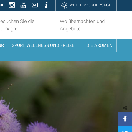
k
ter
Flickr
Instagram
YouTube
Contatti
Informazioni
WETTERVORHERSAGE
esuchen Sie die
Wo übernachten und
Romagna
Angebote
UR
SPORT, WELLNESS UND FREIZEIT
DIE AROMEN