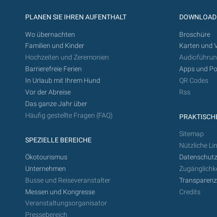
PLANEN SIE IHREN AUFENTHALT
DOWNLOAD
Wo übernachten
Broschüre
Familien und Kinder
Karten und 
Hochzeiten und Zeremonien
Audioführu
Barrierefreie Ferien
Apps und Po
In Urlaub mit Ihrem Hund
QR Codes
Vor der Abreise
Rss
Das ganze Jahr über
Häufig gestellte Fragen (FAQ)
PRAKTISCHE
Sitemap
SPEZIELLE BEREICHE
Nützliche Li
Ökotourismus
Datenschutz
Unternehmen
Zugänglichke
Busse und Reiseveranstalter
Transparen
Messen und Kongresse
Credits
Veranstaltungsorganisator
Pressebereich