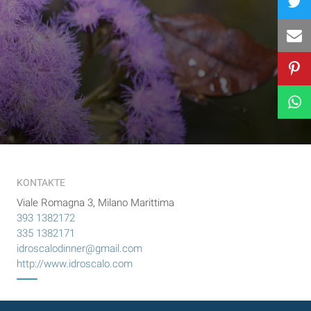
KONTAKTE
Viale Romagna 3, Milano Marittima
393 1382172
335 1382171
idroscalodinner@gmail.com
http://www.idroscalo.com