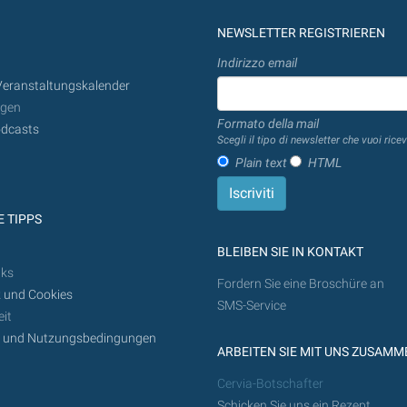
NEWSLETTER REGISTRIEREN
Indirizzo email
Veranstaltungskalender
ngen
Formato della mail
dcasts
Scegli il tipo di newsletter che vuoi ricev
Plain text
HTML
 TIPPS
BLEIBEN SIE IN KONTAKT
nks
Fordern Sie eine Broschüre an
 und Cookies
SMS-Service
it
z und Nutzungsbedingungen
ARBEITEN SIE MIT UNS ZUSAMM
Cervia-Botschafter
Schicken Sie uns ein Rezept