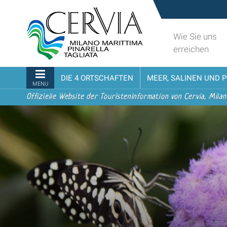
Direkt
Sito
zum
turistico
Inhalt
ufficiale
Wie Sie uns
|
udi menu
di
erreichen
Direkt
Cervia,
zur
Milano
Sektionen
DIE 4 ORTSCHAFTEN
MEER, SALINEN UND 
Navigation
Marittima,
MENU
Pinarella,
Offizielle Website der Touristeninformation von Cervia, Milan
Tagliata