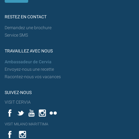
RESTEZ EN CONTACT
Demandez une brochure
Service SMS
TRAVAILLEZ AVEC NOUS
Ambassadeur de Cervia
Envoyez-nous une recette
Racontez-nous vos vacances
SUIVEZ-NOUS
VISIT CERVIA
Facebook
Twitter
YouTube
Instagram
Flickr
YouT
VISIT MILANO MARITTIMA
Flick
VISIT
YouTube
MILANO