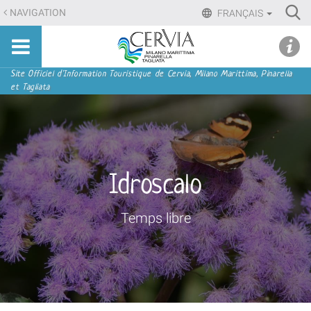
Aller
Ri
NAVIGATION
FRANÇAIS
au
Advan
Sito
contenu.
udi menu
Searc
turistico
|
ufficiale
Aller
Navigation
Site Officiel d'Information Touristique de Cervia, Milano Marittima, Pinarella
di
et Tagliata
à
Cervia,
la
Milano
navigation
Marittima,
Pinarella,
Tagliata
Idroscalo
Temps libre