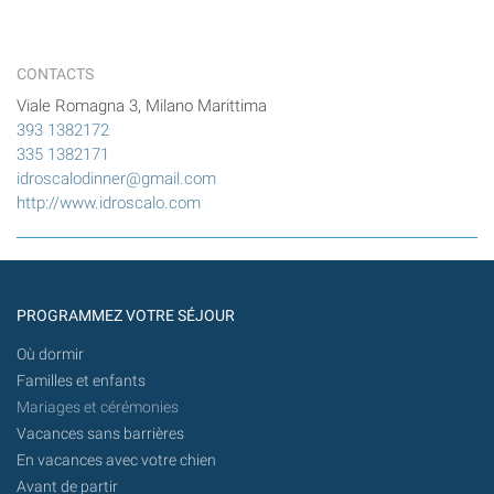
CONTACTS
Viale Romagna 3, Milano Marittima
393 1382172
335 1382171
idroscalodinner@gmail.com
http://www.idroscalo.com
PROGRAMMEZ VOTRE SÉJOUR
Où dormir
Familles et enfants
Mariages et cérémonies
Vacances sans barrières
En vacances avec votre chien
Avant de partir