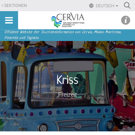
Direkt
Ri
SEKTIONEN
DEUTSCH
zum
Advan
Sito
Inhalt
udi menu
Searc
turistico
|
ufficiale
Direkt
Sektionen
Offizielle Website der Touristeninformation von Cervia, Milano Marittima,
di
Pinarella und Tagliata
zur
Cervia,
Navigation
Milano
Marittima,
Pinarella,
Tagliata
Kriss
Freizeit