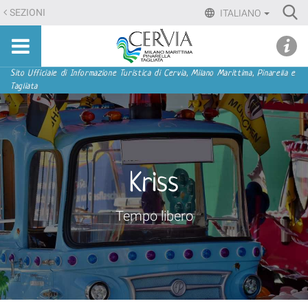
Salta
Ri
SEZIONI
ITALIANO
ai
Advan
Sito
contenuti.
udi menu
Searc
turistico
|
ufficiale
Salta
Sezioni
Sito Ufficiale di Informazione Turistica di Cervia, Milano Marittima, Pinarella e
di
Tagliata
alla
Cervia,
navigazione
Milano
Marittima,
Pinarella,
Tagliata
Kriss
Tempo libero