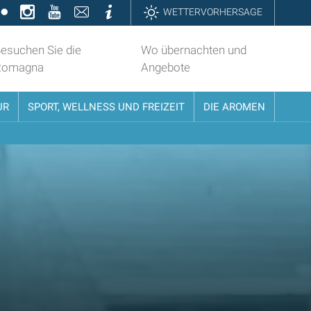
k
ter
Flickr
Instagram
YouTube
Contatti
Informazioni
WETTERVORHERSAGE
esuchen Sie die
Wo übernachten und
Romagna
Angebote
UR
SPORT, WELLNESS UND FREIZEIT
DIE AROMEN