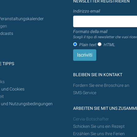
NEWSLETTER REGISTRIEREN
Indirizzo email
Veranstaltungskalender
ngen
Formato della mail
dcasts
Scegli il tipo di newsletter che vuoi ricev
Plain text
HTML
 TIPPS
BLEIBEN SIE IN KONTAKT
nks
Fordern Sie eine Broschüre an
 und Cookies
SMS-Service
it
z und Nutzungsbedingungen
ARBEITEN SIE MIT UNS ZUSAMM
Cervia-Botschafter
Schicken Sie uns ein Rezept
Erzählen Sie uns Ihre Ferien