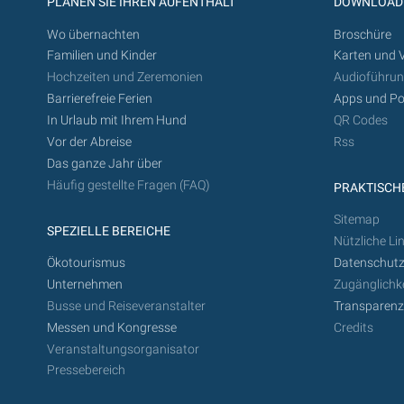
PLANEN SIE IHREN AUFENTHALT
DOWNLOAD
Wo übernachten
Broschüre
Familien und Kinder
Karten und 
Hochzeiten und Zeremonien
Audioführu
Barrierefreie Ferien
Apps und Po
In Urlaub mit Ihrem Hund
QR Codes
Vor der Abreise
Rss
Das ganze Jahr über
Häufig gestellte Fragen (FAQ)
PRAKTISCHE
Sitemap
SPEZIELLE BEREICHE
Nützliche Li
Ökotourismus
Datenschutz
Unternehmen
Zugänglichke
Busse und Reiseveranstalter
Transparen
Messen und Kongresse
Credits
Veranstaltungsorganisator
Pressebereich