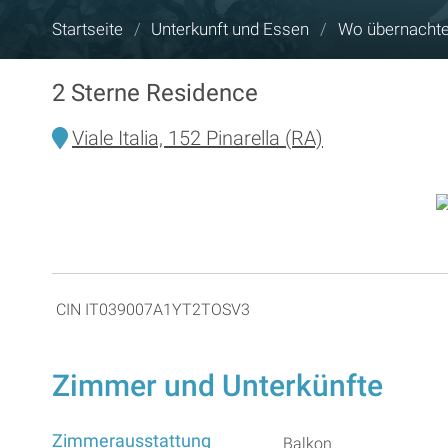
Sie
Startseite
/
Unterkunft und Essen
/
Wo übernacht
sind
hier:
2 Sterne Residence
Viale Italia, 152 Pinarella (RA)
CIN IT039007A1YT2TOSV3
Zimmer und Unterkünfte
Zimmerausstattung
Balkon