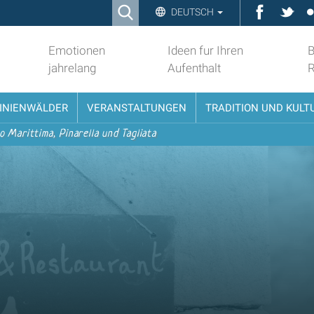
Ricerca
Faceboo
Twit
DEUTSCH
Advanced
Search…
Emotionen
Ideen fur Ihren
B
jahrelang
Aufenthalt
PINIENWÄLDER
VERANSTALTUNGEN
TRADITION UND KULT
o Marittima, Pinarella und Tagliata