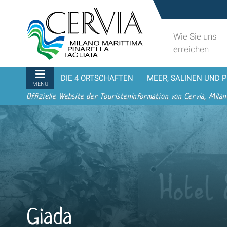
Direkt
Sito
zum
turistico
Inhalt
ufficiale
Wie Sie uns
|
udi menu
di
erreichen
Direkt
Cervia,
zur
Milano
Sektionen
DIE 4 ORTSCHAFTEN
MEER, SALINEN UND 
Navigation
Marittima,
MENU
Pinarella,
Offizielle Website der Touristeninformation von Cervia, Milan
Tagliata
Giada