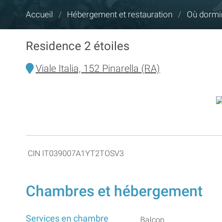
Vous
Accueil
/
Hébergement et restauration
/
Où dormi
êtes
ici :
Residence 2 étoiles
Viale Italia, 152 Pinarella (RA)
CIN IT039007A1YT2TOSV3
Chambres et hébergement
Services en chambre
Balcon