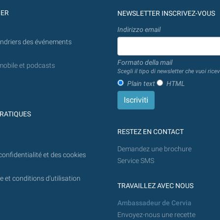
GER
NEWSLETTER INSCRIVEZ-VOUS
Indirizzo email
endriers des événements
Formato della mail
mobile et podcasts
Scegli il tipo di newsletter che vuoi ricev
Plain text
HTML
RATIQUES
RESTEZ EN CONTACT
Demandez une brochure
confidentialité et des cookies
Service SMS
 et conditions d'utilisation
TRAVAILLEZ AVEC NOUS
Ambassadeur de Cervia
Envoyez-nous une recette