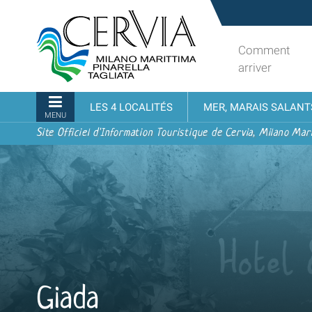
Aller
Sito
au
turistico
contenu.
ufficiale
Comment
|
udi menu
di
arriver
Aller
Cervia,
à
Milano
Navigation
LES 4 LOCALITÉS
MER, MARAIS SALANT
la
Marittima,
MENU
navigation
Pinarella,
Site Officiel d'Information Touristique de Cervia, Milano Mari
Tagliata
Giada