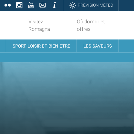
book
Twitter
Flickr
Instagram
YouTube
Contatti
Informazioni
PRÉVISION MÉTÉO
Visitez
Où dormir et
Romagna
offres
SPORT, LOISIR ET BIEN-ÊTRE
LES SAVEURS