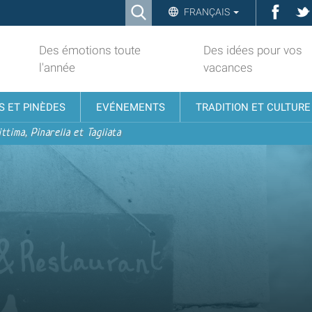
Ricerca
Face
FRANÇAIS
Advanced
Search…
Des émotions toute
Des idées pour vos
l'année
vacances
S ET PINÈDES
EVÉNEMENTS
TRADITION ET CULTURE
ttima, Pinarella et Tagliata