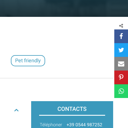
Pet friendly
CONTACTS
Téléphoner
+39 0544 987252