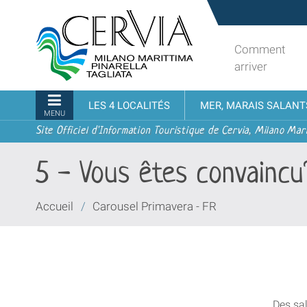
Aller
Sito
au
turistico
contenu.
ufficiale
Comment
|
udi menu
di
arriver
Aller
Cervia,
à
Milano
Navigation
LES 4 LOCALITÉS
MER, MARAIS SALANT
la
Marittima,
MENU
navigation
Pinarella,
Site Officiel d'Information Touristique de Cervia, Milano Mari
Tagliata
5 - Vous êtes convaincu
Vous
Accueil
/
Carousel Primavera - FR
êtes
ici :
Des sal