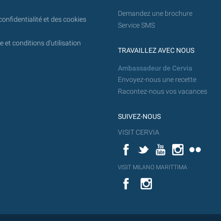
Demandez une brochure
confidentialité et des cookies
Service SMS
 et conditions d'utilisation
TRAVAILLEZ AVEC NOUS
Ambassadeur de Cervia
Envoyez-nous une recette
Racontez-nous vos vacances
SUIVEZ-NOUS
VISIT CERVIA
Facebook
Twitter
YouTube
Instagram
Flickr
YouT
VISIT MILANO MARITTIMA
Flick
VISIT
YouTube
MILANO
MARITTIMA