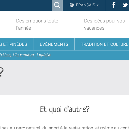
Ricerca
Face
FRANÇAIS
Advanced
Search…
Des émotions toute
Des idées pour vos
l'année
vacances
S ET PINÈDES
EVÉNEMENTS
TRADITION ET CULTURE
ttima, Pinarella et Tagliata
?
Et quoi d'autre?
ines au parc naturel, du sport à la restauration, et même au centr