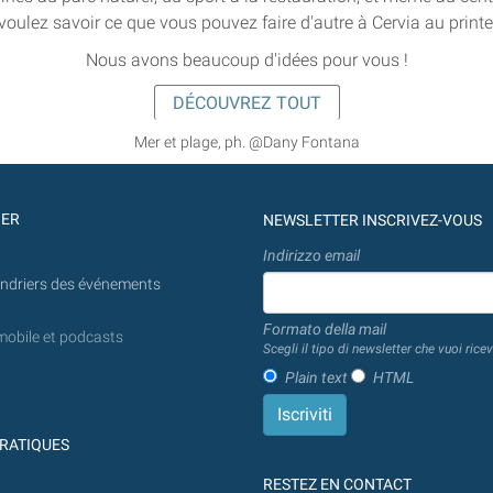
voulez savoir ce que vous pouvez faire d'autre à Cervia au print
Nous avons beaucoup d'idées pour vous !
DÉCOUVREZ TOUT
Mer et plage, ph. @Dany Fontana
GER
NEWSLETTER INSCRIVEZ-VOUS
Indirizzo email
endriers des événements
Formato della mail
mobile et podcasts
Scegli il tipo di newsletter che vuoi ricev
Plain text
HTML
RATIQUES
RESTEZ EN CONTACT