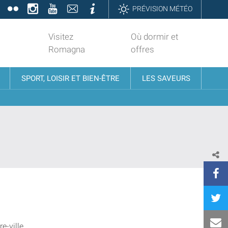
book
Twitter
Flickr
Instagram
YouTube
Contatti
Informazioni
PRÉVISION MÉTÉO
Visitez
Où dormir et
Romagna
offres
SPORT, LOISIR ET BIEN-ÊTRE
LES SAVEURS
e-ville.