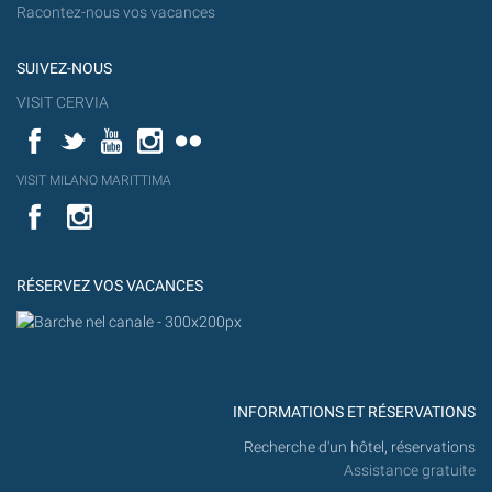
Racontez-nous vos vacances
SUIVEZ-NOUS
VISIT CERVIA
Facebook
Twitter
YouTube
Instagram
Flickr
YouT
VISIT MILANO MARITTIMA
Flick
VISIT
YouTube
MILANO
MARITTIMA
RÉSERVEZ VOS VACANCES
INFORMATIONS ET RÉSERVATIONS
Recherche d'un hôtel, réservations
Assistance gratuite