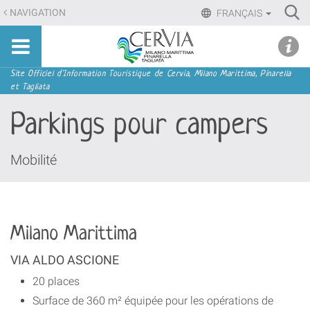
Aller
Ri
NAVIGATION
FRANÇAIS
au
Advan
Sito
contenu.
udi menu
Searc
turistico
|
ufficiale
Aller
Navigation
Site Officiel d'Information Touristique de Cervia, Milano Marittima, Pinarella
di
et Tagliata
à
Cervia,
la
Parkings pour campers
Milano
navigation
Marittima,
Pinarella,
Mobilité
Tagliata
Milano Marittima
VIA ALDO ASCIONE
20 places
Surface de 360 m² équipée pour les opérations de