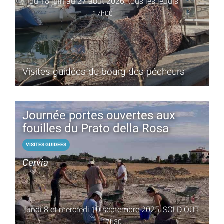
du 18 juin au 27 août 2026, tous les jeudis
17h00
Visites guidées du bourg des pécheurs
Journée portes ouvertes aux
fouilles du Prato della Rosa
VISITES GUIDEES
Cervia
lundi 8 et mercredi 10 septembre 2025, SOLD OUT
17h30