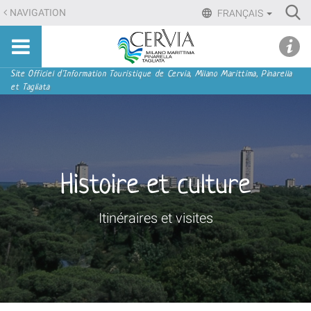
Aller
Ri
NAVIGATION
FRANÇAIS
au
Advan
Sito
contenu.
udi menu
Searc
turistico
|
ufficiale
Aller
Navigation
Site Officiel d'Information Touristique de Cervia, Milano Marittima, Pinarella
di
et Tagliata
à
Cervia,
la
Milano
navigation
Marittima,
Pinarella,
Tagliata
Histoire et culture
Itinéraires et visites