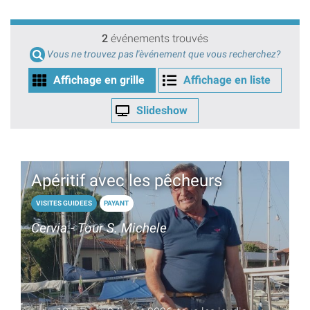
2
événements trouvés
Vous ne trouvez pas l'èvénement que vous recherchez?
Affichage en grille
Affichage en liste
Slideshow
Apéritif avec les pêcheurs
VISITES GUIDEES
PAYANT
Cervia - Tour S. Michele