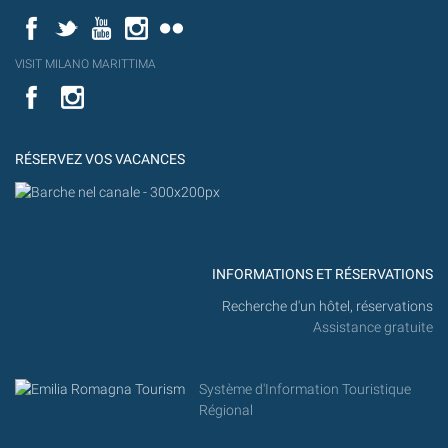
Facebook
Twitter
YouTube
Instagram
Flickr
YouT
VISIT MILANO MARITTIMA
Flick
VISIT
YouTube
MILANO
MARITTIMA
RÉSERVEZ VOS VACANCES
INFORMATIONS ET RÉSERVATIONS
Recherche d'un hôtel, réservations
Assistance gratuite
Système d'Information Touristique
Régional