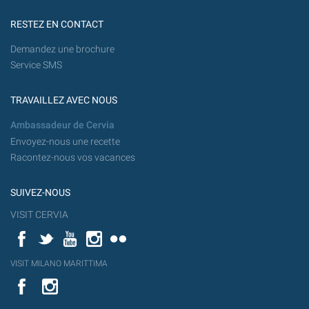
RESTEZ EN CONTACT
Demandez une brochure
Service SMS
TRAVAILLEZ AVEC NOUS
Ambassadeur de Cervia
Envoyez-nous une recette
Racontez-nous vos vacances
SUIVEZ-NOUS
VISIT CERVIA
Facebook
Twitter
YouTube
Instagram
Flickr
YouT
VISIT MILANO MARITTIMA
Flick
VISIT
YouTube
MILANO