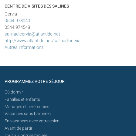
CENTRE DE VISITES DES SALINES
Cervia
0544 973040
0544 974548
salinadicervia@atlantide.net
http://www.atlantide.net/salinadicervia
Autres informations
PROGRAMMEZ VOTRE SÉJOUR
Où dormir
Familles et enfants
Mariages et cérémonies
Vacances sans barrières
En vacances avec votre chien
Avant de partir
Tout au long de l'année