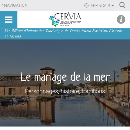
Aller
Ri
NAVIGATION
FRANÇAIS
au
Advan
Sito
contenu.
udi menu
Searc
turistico
|
ufficiale
Aller
Navigation
Site Officiel d'Information Touristique de Cervia, Milano Marittima, Pinarella
di
et Tagliata
à
Cervia,
la
Milano
navigation
Marittima,
Pinarella,
Tagliata
Le mariage de la mer
Personnages, histoire, traditions