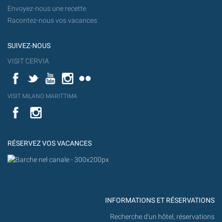
Envoyez-nous une recette
Racontez-nous vos vacances
SUIVEZ-NOUS
VISIT CERVIA
Facebook
Twitter
YouTube
Instagram
Flickr
YouT
VISIT MILANO MARITTIMA
Flick
VISIT
YouTube
MILANO
MARITTIMA
RÉSERVEZ VOS VACANCES
INFORMATIONS ET RÉSERVATIONS
Recherche d'un hôtel, réservations