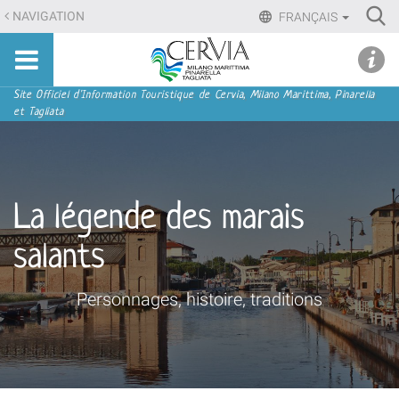
Aller
Ri
NAVIGATION
FRANÇAIS
au
Advan
Sito
contenu.
udi menu
Searc
turistico
|
ufficiale
Aller
Navigation
Site Officiel d'Information Touristique de Cervia, Milano Marittima, Pinarella
di
et Tagliata
à
Cervia,
la
Milano
navigation
Marittima,
Pinarella,
La légende des marais
Tagliata
salants
Personnages, histoire, traditions