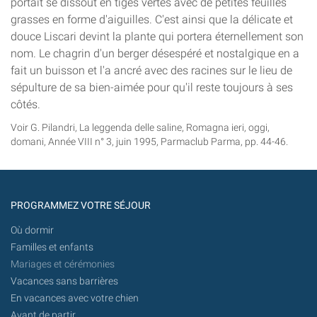
portait se dissout en tiges vertes avec de petites feuilles
grasses en forme d'aiguilles. C'est ainsi que la délicate et
douce Liscari devint la plante qui portera éternellement son
nom. Le chagrin d'un berger désespéré et nostalgique en a
fait un buisson et l'a ancré avec des racines sur le lieu de
sépulture de sa bien-aimée pour qu'il reste toujours à ses
côtés.
Voir G. Pilandri, La leggenda delle saline, Romagna ieri, oggi,
domani, Année VIII n° 3, juin 1995, Parmaclub Parma, pp. 44-46.
PROGRAMMEZ VOTRE SÉJOUR
Où dormir
Familles et enfants
Mariages et cérémonies
Vacances sans barrières
En vacances avec votre chien
Avant de partir