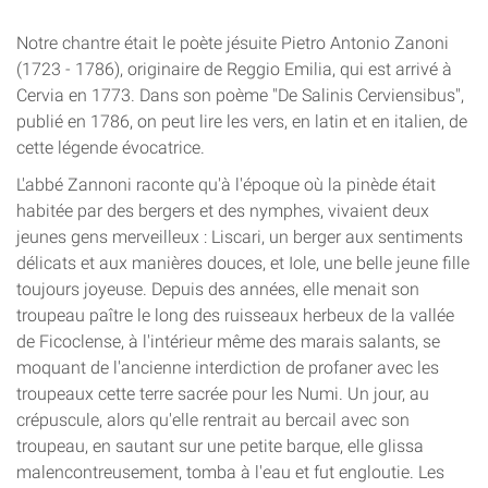
Notre chantre était le poète jésuite Pietro Antonio Zanoni
(1723 - 1786), originaire de Reggio Emilia, qui est arrivé à
Cervia en 1773. Dans son poème "De Salinis Cerviensibus",
publié en 1786, on peut lire les vers, en latin et en italien, de
cette légende évocatrice.
L'abbé Zannoni raconte qu'à l'époque où la pinède était
habitée par des bergers et des nymphes, vivaient deux
jeunes gens merveilleux : Liscari, un berger aux sentiments
délicats et aux manières douces, et Iole, une belle jeune fille
toujours joyeuse. Depuis des années, elle menait son
troupeau paître le long des ruisseaux herbeux de la vallée
de Ficoclense, à l'intérieur même des marais salants, se
moquant de l'ancienne interdiction de profaner avec les
troupeaux cette terre sacrée pour les Numi. Un jour, au
crépuscule, alors qu'elle rentrait au bercail avec son
troupeau, en sautant sur une petite barque, elle glissa
malencontreusement, tomba à l'eau et fut engloutie. Les