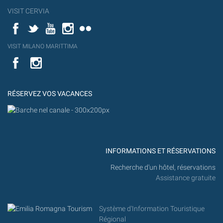
VISIT CERVIA
Facebook
Twitter
YouTube
Instagram
Flickr
YouT
VISIT MILANO MARITTIMA
Flick
VISIT
YouTube
MILANO
MARITTIMA
RÉSERVEZ VOS VACANCES
INFORMATIONS ET RÉSERVATIONS
Recherche d'un hôtel, réservations
Assistance gratuite
Système d'Information Touristique
Régional