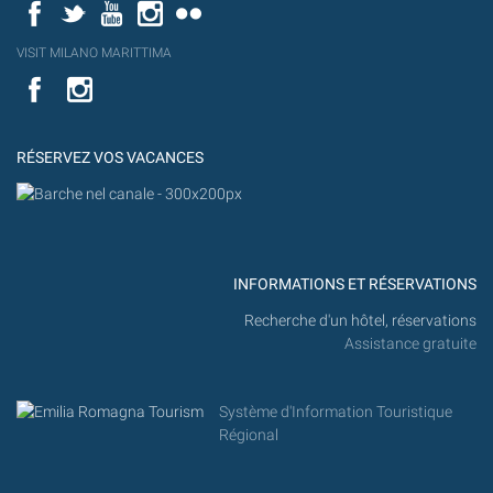
Facebook
Twitter
YouTube
Instagram
Flickr
YouT
VISIT MILANO MARITTIMA
Flick
VISIT
YouTube
MILANO
MARITTIMA
RÉSERVEZ VOS VACANCES
INFORMATIONS ET RÉSERVATIONS
Recherche d'un hôtel, réservations
Assistance gratuite
Système d'Information Touristique
Régional