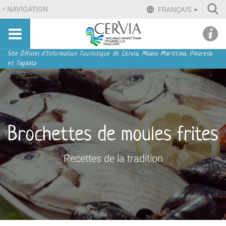
Aller
Ri
NAVIGATION
FRANÇAIS
au
Advan
Sito
contenu.
udi menu
Searc
turistico
|
ufficiale
Aller
Navigation
Site Officiel d'Information Touristique de Cervia, Milano Marittima, Pinarella
di
et Tagliata
à
Cervia,
la
Milano
navigation
Marittima,
Pinarella,
Tagliata
Brochettes de moules frites
Recettes de la tradition