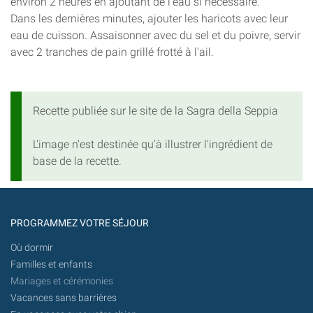
environ 2 heures en ajoutant de l'eau si nécessaire.
Dans les dernières minutes, ajouter les haricots avec leur
eau de cuisson. Assaisonner avec du sel et du poivre, servir
avec 2 tranches de pain grillé frotté à l'ail.
Recette publiée sur le site de la Sagra della Seppia
L'image n'est destinée qu'à illustrer l'ingrédient de
base de la recette.
PROGRAMMEZ VOTRE SÉJOUR
Où dormir
Familles et enfants
Mariages et cérémonies
Vacances sans barrières