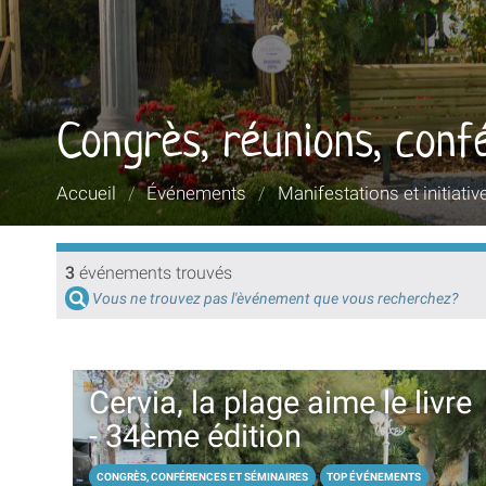
Congrès, réunions, conf
Vous
Accueil
/
Événements
/
Manifestations et initiativ
êtes
ici :
3
événements trouvés
Vous ne trouvez pas l'èvénement que vous recherchez?
Cervia, la plage aime le livre
- 34ème édition
CONGRÈS, CONFÉRENCES ET SÉMINAIRES
TOP ÉVÉNEMENTS