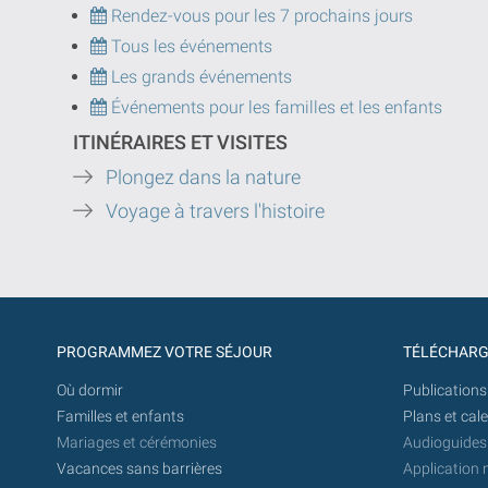
Rendez-vous pour les 7 prochains jours
Tous les événements
Les grands événements
Événements pour les familles et les enfants
ITINÉRAIRES ET VISITES
Plongez dans la nature
Voyage à travers l'histoire
PROGRAMMEZ VOTRE SÉJOUR
TÉLÉCHAR
Où dormir
Publications
Familles et enfants
Plans et cal
Mariages et cérémonies
Audioguides
Vacances sans barrières
Application 