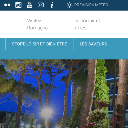
book
Twitter
Flickr
Instagram
YouTube
Contatti
Informazioni
PRÉVISION MÉTÉO
Visitez
Où dormir et
Romagna
offres
SPORT, LOISIR ET BIEN-ÊTRE
LES SAVEURS