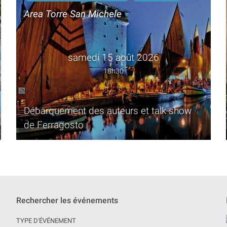
Area Torre San Michele
samedi 15 août 2026
18h30
Débarquement des auteurs et talk-show
de Ferragosto
Rechercher les événements
TYPE D'ÉVÉNEMENT