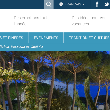
Ricerca
Face
FRANÇAIS
Advanced
Search…
Des émotions toute
Des idées pour vos
l'année
vacances
S ET PINÈDES
EVÉNEMENTS
TRADITION ET CULTURE
ttima, Pinarella et Tagliata