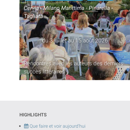
Cervia - Milano Marittima - Pinarella -
Tagliata
du 3 juillet au 15 août 2026
Rencontres avec les auteurs des derniers
succès littéraires
HIGHLIGHTS
Que faire et voir aujourd'hui