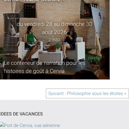
du vendredì 28 au dimanche 30
août 2026
21h30
Le conteneur de narration pour les
histoires de goût à Cervia
Suivant : Philosophie sous les étoiles »
IDEES DE VACANCES