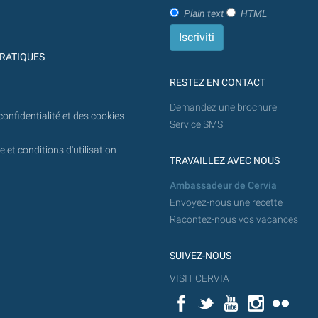
à
Plain text
HTML
l'avenir.
RATIQUES
RESTEZ EN CONTACT
Demandez une brochure
confidentialité et des cookies
Service SMS
 et conditions d'utilisation
TRAVAILLEZ AVEC NOUS
Ambassadeur de Cervia
Envoyez-nous une recette
Racontez-nous vos vacances
SUIVEZ-NOUS
VISIT CERVIA
Facebook
Twitter
YouTube
Instagram
Flickr