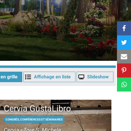
en grille
Affichage en liste
Slideshow
Cervia GustaLibro
CONGRÈS, CONFÉRENCES ET SÉMINAIRES
Cervia - Tour S. Michele