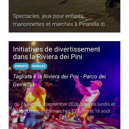
Spectacles, jeux pour enfants,
marionnettes et marchés à Pinarella di
Cervia
Initiatives de divertissement
dans la Riviera dei Pini
ENFANTS
FAMILLES
Tagliata e la Riviera dei Pini - Parco dei
Gemelli
du 15 juin au 2 septembre 2026, tous les lundis et
mercredis, les dimanches 12 juillet et 16 août
21h00