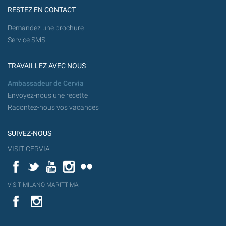
RESTEZ EN CONTACT
Demandez une brochure
Service SMS
TRAVAILLEZ AVEC NOUS
Ambassadeur de Cervia
Envoyez-nous une recette
Racontez-nous vos vacances
SUIVEZ-NOUS
VISIT CERVIA
Facebook
Twitter
YouTube
Instagram
Flickr
YouT
VISIT MILANO MARITTIMA
Flick
VISIT
YouTube
MILANO
MARITTIMA