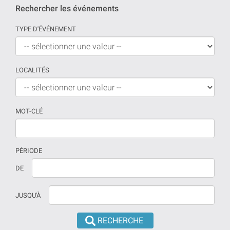
Rechercher les événements
TYPE D'ÉVÉNEMENT
LOCALITÉS
MOT-CLÉ
PÉRIODE
Si
La
DE
aucune
date
date
doit
JUSQU'À
n'est
être
prévue
introduite
la
en