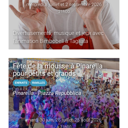
mercredi 8 juillet et 2 septembre 2026
21h00
Divertissements, musique et jeux avec
l'animation Bimbobell à Tagliata
Fête de la mousse à Pinarella
pour petits et grands
ENFANTS
FAMILLES
Pinarella - Piazza Repubblica
mardi 30 juin, 28 juillet, 25 août 2026
à 21h00