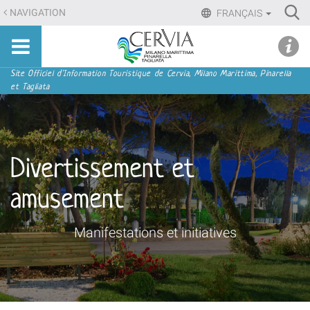
Aller
Ri
NAVIGATION
FRANÇAIS
au
Advan
Sito
contenu.
udi menu
Searc
turistico
|
ufficiale
Aller
Navigation
Site Officiel d'Information Touristique de Cervia, Milano Marittima, Pinarella
di
et Tagliata
à
Cervia,
la
Milano
navigation
Marittima,
Pinarella,
Divertissement et
Tagliata
amusement
Manifestations et initiatives