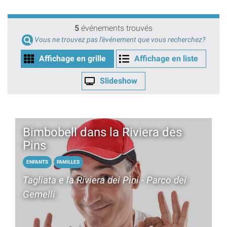
5
événements trouvés
Vous ne trouvez pas l'èvénement que vous recherchez?
Affichage en grille
Affichage en liste
Slideshow
Bimbobell dans la Riviera des
Pins
ENFANTS
FAMILLES
Tagliata e la Riviera dei Pini - Parco dei
Gemelli