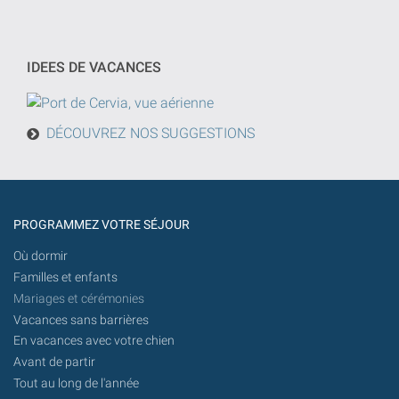
recherche
jj/mm/aaaa
sera
effectuée
IDEES DE VACANCES
à
partir
d'aujourd'hui
DÉCOUVREZ NOS SUGGESTIONS
à
l'avenir.
PROGRAMMEZ VOTRE SÉJOUR
Où dormir
Familles et enfants
Mariages et cérémonies
Vacances sans barrières
En vacances avec votre chien
Avant de partir
Tout au long de l'année