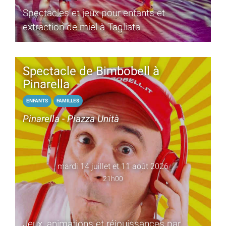
Spectacles et jeux pour enfants et
extraction de miel à Tagliata
Spectacle de Bimbobell à
Pinarella
ENFANTS
FAMILLES
Pinarella - Piazza Unità
mardi 14 juillet et 11 août 2026
21h00
Jeux, animations et réjouissances par