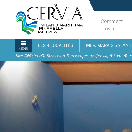
Aller
Sito
au
turistico
contenu.
ufficiale
Comment
|
udi menu
di
arriver
Aller
Cervia,
à
Milano
Navigation
LES 4 LOCALITÉS
MER, MARAIS SALANT
la
Marittima,
MENU
navigation
Pinarella,
Site Officiel d'Information Touristique de Cervia, Milano Mari
Tagliata