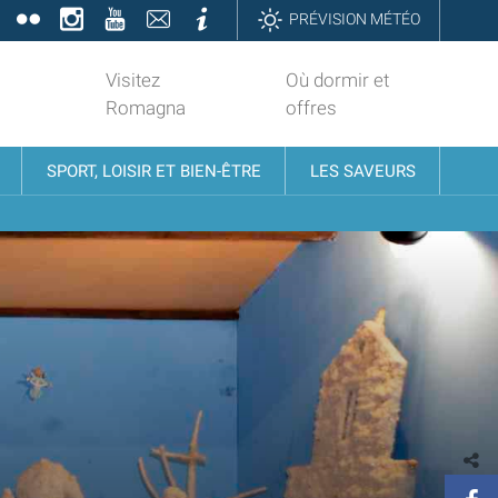
book
Twitter
Flickr
Instagram
YouTube
Contatti
Informazioni
PRÉVISION MÉTÉO
Visitez
Où dormir et
Romagna
offres
SPORT, LOISIR ET BIEN-ÊTRE
LES SAVEURS