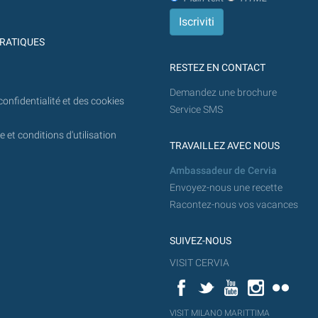
l'avenir.
RATIQUES
RESTEZ EN CONTACT
Demandez une brochure
confidentialité et des cookies
Service SMS
 et conditions d'utilisation
TRAVAILLEZ AVEC NOUS
Ambassadeur de Cervia
Envoyez-nous une recette
Racontez-nous vos vacances
SUIVEZ-NOUS
VISIT CERVIA
Facebook
Twitter
YouTube
Instagram
Flickr
YouT
VISIT MILANO MARITTIMA