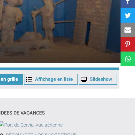
en grille
Affichage en liste
Slideshow
IDEES DE VACANCES