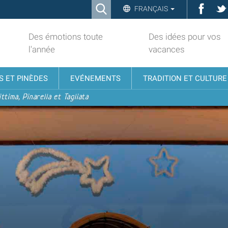
Ricerca
Face
FRANÇAIS
Advanced
Search…
Des émotions toute
Des idées pour vos
l'année
vacances
S ET PINÈDES
EVÉNEMENTS
TRADITION ET CULTURE
ttima, Pinarella et Tagliata