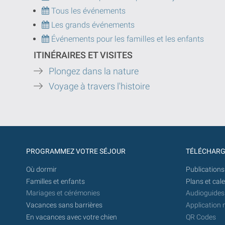
Tous les événements
Les grands événements
Événements pour les familles et les enfants
ITINÉRAIRES ET VISITES
Plongez dans la nature
Voyage à travers l'histoire
PROGRAMMEZ VOTRE SÉJOUR
TÉLÉCHAR
Où dormir
Publications
Familles et enfants
Plans et cal
Mariages et cérémonies
Audioguides
Vacances sans barrières
Application 
En vacances avec votre chien
QR Codes