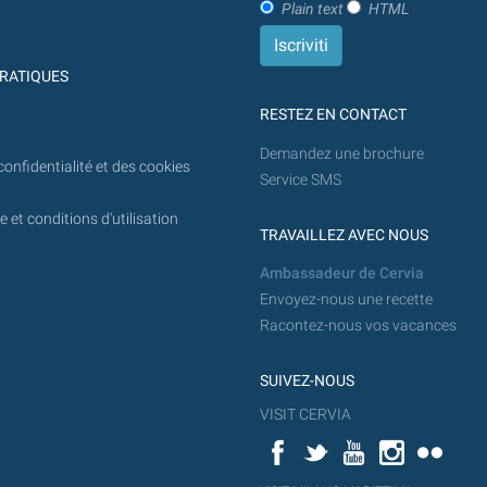
Plain text
HTML
l'avenir.
RATIQUES
RESTEZ EN CONTACT
Demandez une brochure
confidentialité et des cookies
Service SMS
 et conditions d'utilisation
TRAVAILLEZ AVEC NOUS
Ambassadeur de Cervia
Envoyez-nous une recette
Racontez-nous vos vacances
SUIVEZ-NOUS
VISIT CERVIA
Facebook
Twitter
YouTube
Instagram
Flickr