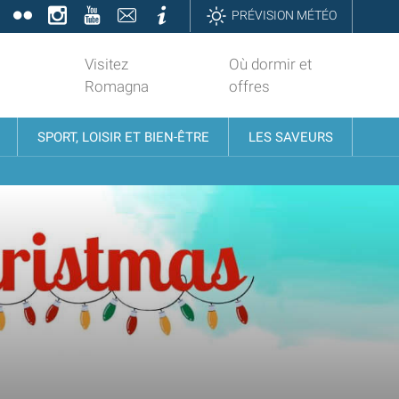
book
Twitter
Flickr
Instagram
YouTube
Contatti
Informazioni
PRÉVISION MÉTÉO
Visitez
Où dormir et
Romagna
offres
SPORT, LOISIR ET BIEN-ÊTRE
LES SAVEURS