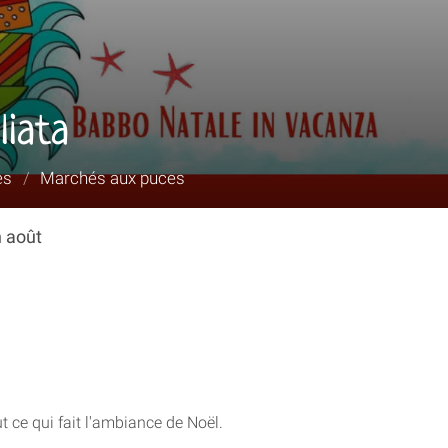
liata
es
/
Marchés aux puces
n août
ut ce qui fait l'ambiance de Noël.