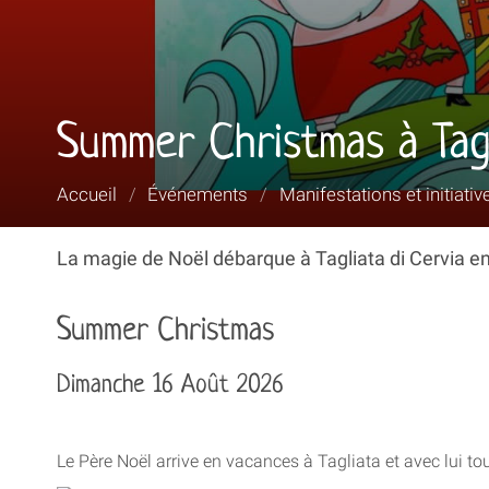
Summer Christmas à Tag
Vous
Accueil
/
Événements
/
Manifestations et initiativ
êtes
ici :
La magie de Noël débarque à Tagliata di Cervia e
Summer Christmas
Dimanche 16 Août 2026
Le Père Noël arrive en vacances à Tagliata et avec lui to