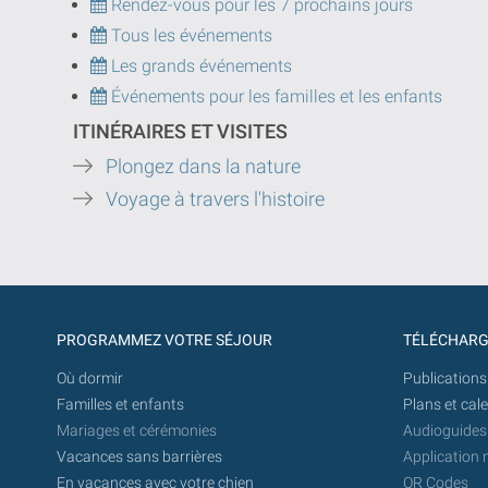
Rendez-vous pour les 7 prochains jours
Tous les événements
Les grands événements
Événements pour les familles et les enfants
ITINÉRAIRES ET VISITES
Plongez dans la nature
Voyage à travers l'histoire
PROGRAMMEZ VOTRE SÉJOUR
TÉLÉCHAR
Où dormir
Publications
Familles et enfants
Plans et cal
Mariages et cérémonies
Audioguides
Vacances sans barrières
Application 
En vacances avec votre chien
QR Codes