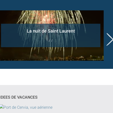
La nuit de Saint Laurent
/ /
IDEES DE VACANCES