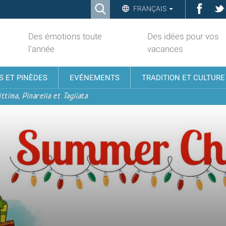
Ricerca
Face
FRANÇAIS
Advanced
Search…
Des émotions toute
Des idées pour vos
l'année
vacances
S ET PINÈDES
EVÉNEMENTS
TRADITION ET CULTURE
ttima, Pinarella et Tagliata