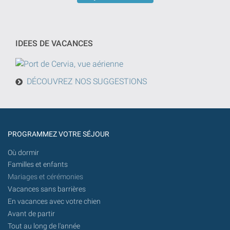
la
en
recherche
jj/mm/aaaa
sera
effectuée
IDEES DE VACANCES
à
partir
d'aujourd'hui
DÉCOUVREZ NOS SUGGESTIONS
à
l'avenir.
PROGRAMMEZ VOTRE SÉJOUR
Où dormir
Familles et enfants
Mariages et cérémonies
Vacances sans barrières
En vacances avec votre chien
Avant de partir
Tout au long de l'année