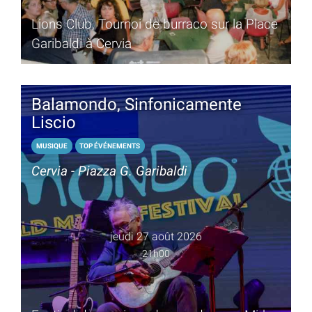
Lions Club, Tournoi de burraco sur la Place
Garibaldi à Cervia
Balamondo, Sinfonicamente
Liscio
MUSIQUE
TOP ÉVÉNEMENTS
Cervia - Piazza G. Garibaldi
jeudi 27 août 2026
21h00