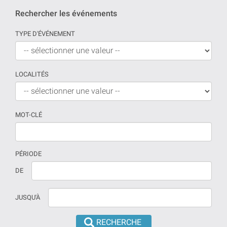
Rechercher les événements
TYPE D'ÉVÉNEMENT
LOCALITÉS
MOT-CLÉ
PÉRIODE
Si
La
DE
aucune
date
date
doit
JUSQU'À
n'est
être
prévue
introduite