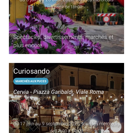
à partir de 18h00
Spectacles, divertissements, marchés et
plus encore
Curiosando
MARCHÉS AUX PUCES
Cervia - Piazza Garibaldi, Viale Roma
du 17 juin au 9 septembre 2026, tous les mercredis
de 17h00 à 24h00