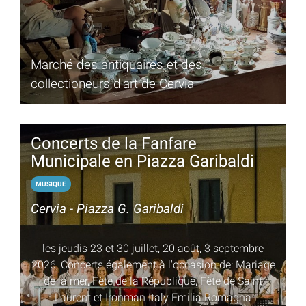
Marché des antiquaires et des
collectioneurs d'art de Cervia
Concerts de la Fanfare
Municipale en Piazza Garibaldi
MUSIQUE
Cervia - Piazza G. Garibaldi
les jeudis 23 et 30 juillet, 20 août, 3 septembre
2026, Concerts également à l'occasion de: Mariage
de la mer, Fête de la République, Fête de Saint
Laurent et Ironman Italy Emilia Romagna