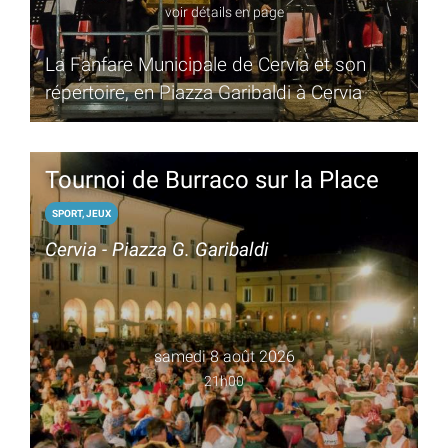
voir détails en page
La Fanfare Municipale de Cervia et son
répertoire, en Piazza Garibaldi à Cervia
Tournoi de Burraco sur la Place
SPORT, JEUX
Cervia - Piazza G. Garibaldi
samedi 8 août 2026
21h00