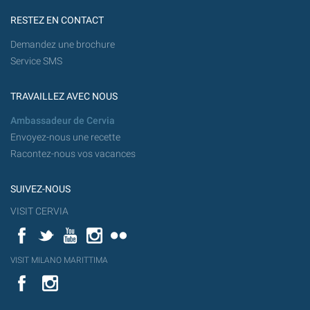
RESTEZ EN CONTACT
Demandez une brochure
Service SMS
TRAVAILLEZ AVEC NOUS
Ambassadeur de Cervia
Envoyez-nous une recette
Racontez-nous vos vacances
SUIVEZ-NOUS
VISIT CERVIA
Facebook
Twitter
YouTube
Instagram
Flickr
YouT
VISIT MILANO MARITTIMA
Flick
VISIT
YouTube
MILANO
MARITTIMA