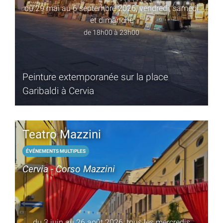
du 29 mai au 6 septembre 2026, vendredi, samedi
et dimanche
de 18h00 à 23h00
Peinture extemporanée sur la place
Garibaldi à Cervia
Teatro Mazzini
ÉVÉNEMENTS MULTIPLES
Cervia - Corso Mazzini
du 3 juin au 26 août 2026, tous les mercredis