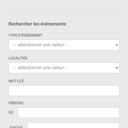
Rechercher les événements
TYPE D'ÉVÉNEMENT
LOCALITÉS
MOT-CLÉ
PÉRIODE
Si
La
DE
aucune
date
date
doit
JUSQU'À