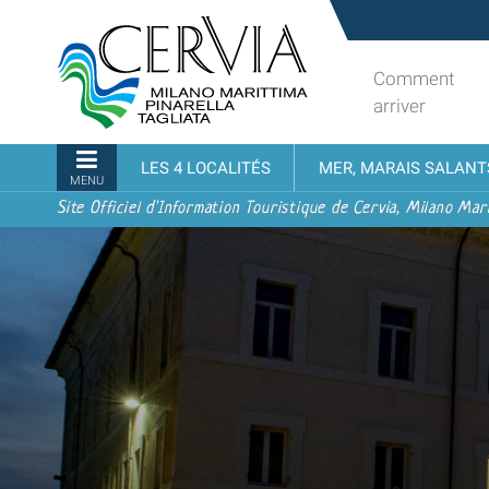
Aller
Sito
au
turistico
contenu.
ufficiale
Comment
|
udi menu
di
arriver
Aller
Cervia,
à
Milano
Navigation
LES 4 LOCALITÉS
MER, MARAIS SALANT
la
Marittima,
MENU
navigation
Pinarella,
Site Officiel d'Information Touristique de Cervia, Milano Mari
Tagliata