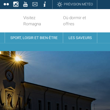
book
Twitter
Flickr
Instagram
YouTube
Contatti
Informazioni
PRÉVISION MÉTÉO
Visitez
Où dormir et
Romagna
offres
SPORT, LOISIR ET BIEN-ÊTRE
LES SAVEURS