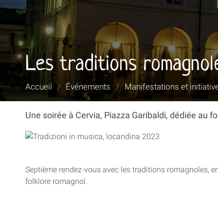
Les traditions romagnol
Vous
Accueil
/
Événements
/
Manifestations et initiativ
êtes
ici :
Une soirée à Cervia, Piazza Garibaldi, dédiée au f
Septième rendez-vous avec les traditions romagnoles, en m
folklore romagnol.