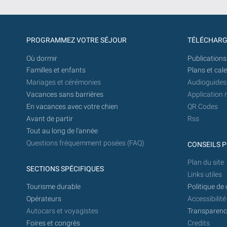
PROGRAMMEZ VOTRE SÉJOUR
TÉLÉCHAR
Où dormir
Publications
Familles et enfants
Plans et cal
Mariages et cérémonies
Audioguides
Vacances sans barrières
Application 
En vacances avec votre chien
QR Codes
Avant de partir
Rss
Tout au long de l'année
Questions fréquemment posées (FAQ)
CONSEILS P
Plan du site
SECTIONS SPÉCIFIQUES
Links utiles
Tourisme durable
Politique de 
Opérateurs
Accessibilité
Autocars et voyagistes
Transparence
Foires et congrès
Credits