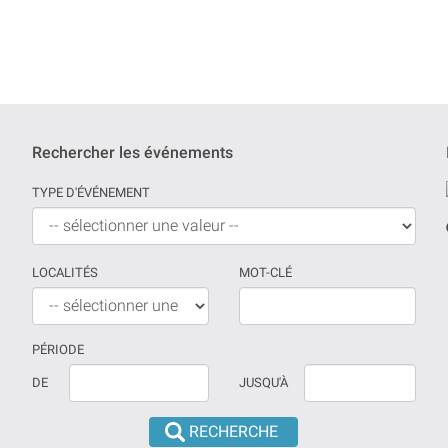
Rechercher les événements
TYPE D'ÉVÉNEMENT
LOCALITÉS
MOT-CLÉ
PÉRIODE
Si
La
DE
JUSQU'À
aucune
date
date
doit
n'est
être