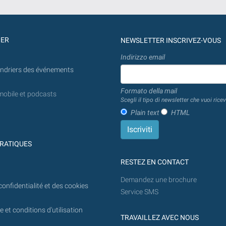
prévue
introduite
la
en
recherche
jj/mm/aaaa
GER
NEWSLETTER INSCRIVEZ-VOUS
sera
Indirizzo email
effectuée
endriers des événements
à
partir
Formato della mail
mobile et podcasts
d'aujourd'hui
Scegli il tipo di newsletter che vuoi ricev
à
Plain text
HTML
l'avenir.
RATIQUES
RESTEZ EN CONTACT
Demandez une brochure
confidentialité et des cookies
Service SMS
 et conditions d'utilisation
TRAVAILLEZ AVEC NOUS