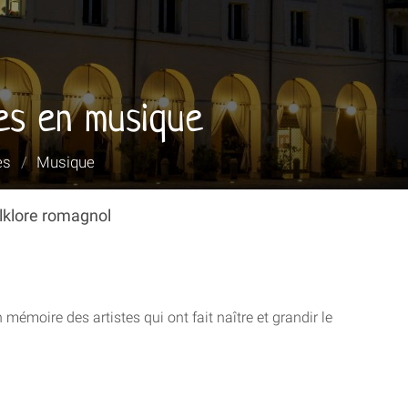
es en musique
es
/
Musique
olklore romagnol
émoire des artistes qui ont fait naître et grandir le