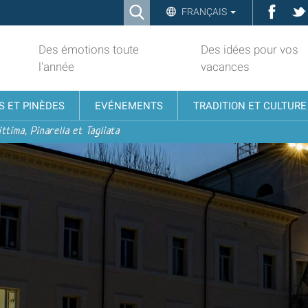
Ricerca
Face
FRANÇAIS
Advanced
Search…
Des émotions toute
Des idées pour vos
l'année
vacances
S ET PINÈDES
EVÉNEMENTS
TRADITION ET CULTURE
ttima, Pinarella et Tagliata