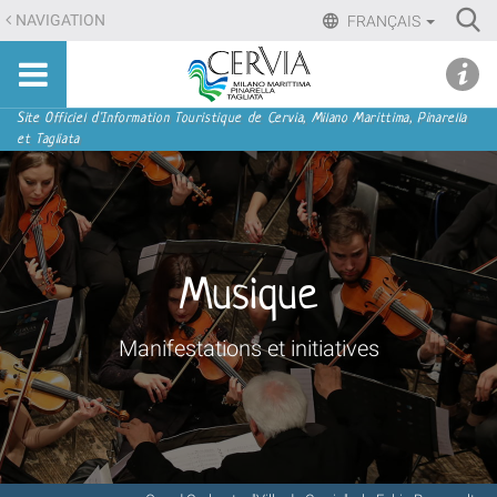
Aller
Ri
NAVIGATION
FRANÇAIS
au
Advan
Sito
contenu.
udi menu
Searc
turistico
|
ufficiale
Aller
Navigation
Site Officiel d'Information Touristique de Cervia, Milano Marittima, Pinarella
di
et Tagliata
à
Cervia,
la
Milano
navigation
Marittima,
Pinarella,
Tagliata
Musique
Manifestations et initiatives