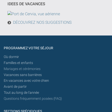
effectuée
IDEES DE VACANCES
à
partir
d'aujourd'hui
DÉCOUVREZ NOS SUGGESTIONS
à
l'avenir.
PROGRAMMEZ VOTRE SÉJOUR
Où dormir
Familles et enfants
Mariages et cérémonies
Vacances sans barrières
En vacances avec votre chien
Avant de partir
Tout au long de l'année
Questions fréquemment posées (FAQ)
SECTIONS SPÉCIFIQUES