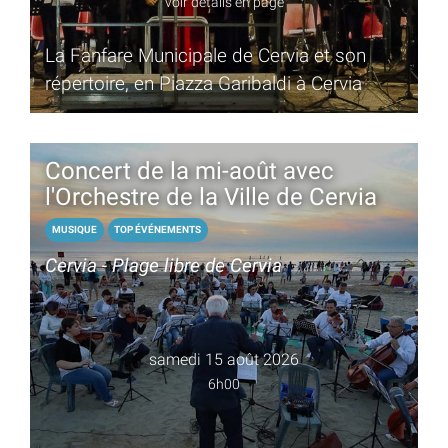
voir détails en page
La Fanfare Municipale de Cervia et son
répertoire, en Piazza Garibaldi à Cervia
Concert de la mi-août avec
l'Orchestre de la Ville de Cervia
MUSIQUE
TOP ÉVÉNEMENTS
Cervia - Plage libre de Cervia
samedi 15 août 2026
6h00