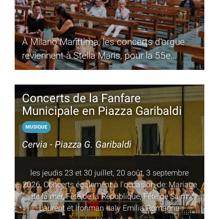
À Milano Marittima, les concerts d'orgue
reviennent à Stella Maris, pour la 55e
édition
Concerts de la Fanfare
Municipale en Piazza Garibaldi
MUSIQUE
Cervia - Piazza G. Garibaldi
les jeudis 23 et 30 juillet, 20 août, 3 septembre
2026, Concerts également à l'occasion de: Mariage
de la mer, Fête de la République, Fête de Saint
Laurent et Ironman Italy Emilia Romagna