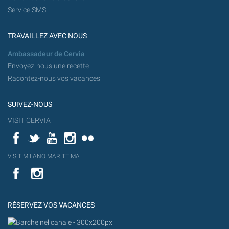
Service SMS
TRAVAILLEZ AVEC NOUS
Ambassadeur de Cervia
Envoyez-nous une recette
Racontez-nous vos vacances
SUIVEZ-NOUS
VISIT CERVIA
Facebook
Twitter
YouTube
Instagram
Flickr
YouT
VISIT MILANO MARITTIMA
Flick
VISIT
YouTube
MILANO
MARITTIMA
RÉSERVEZ VOS VACANCES