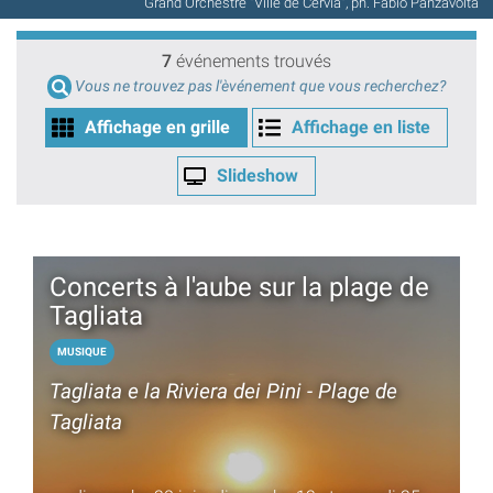
Grand Orchestre "Ville de Cervia", ph. Fabio Panzavolta
7
événements trouvés
Vous ne trouvez pas l'èvénement que vous recherchez?
Affichage en grille
Affichage en liste
Slideshow
Concerts à l'aube sur la plage de
Tagliata
MUSIQUE
Tagliata e la Riviera dei Pini - Plage de
Tagliata