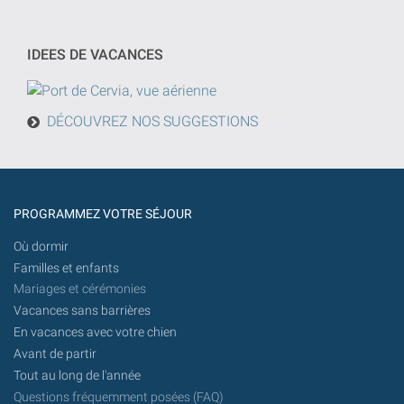
recherche
jj/mm/aaaa
sera
effectuée
IDEES DE VACANCES
à
partir
d'aujourd'hui
DÉCOUVREZ NOS SUGGESTIONS
à
l'avenir.
PROGRAMMEZ VOTRE SÉJOUR
Où dormir
Familles et enfants
Mariages et cérémonies
Vacances sans barrières
En vacances avec votre chien
Avant de partir
Tout au long de l'année
Questions fréquemment posées (FAQ)