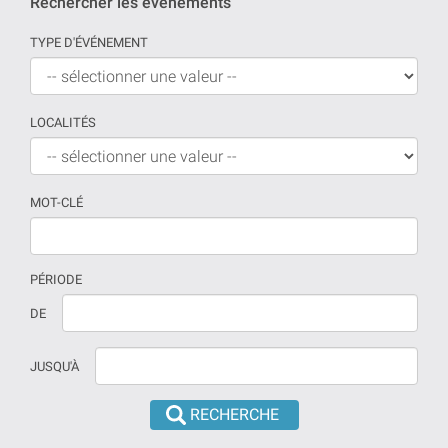
Rechercher les événements
TYPE D'ÉVÉNEMENT
LOCALITÉS
MOT-CLÉ
PÉRIODE
Si
La
DE
aucune
date
date
doit
JUSQU'À
n'est
être
prévue
introduite
la
en