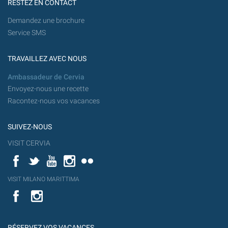
RESTEZ EN CONTACT
Demandez une brochure
Service SMS
TRAVAILLEZ AVEC NOUS
Ambassadeur de Cervia
Envoyez-nous une recette
Racontez-nous vos vacances
SUIVEZ-NOUS
VISIT CERVIA
Facebook
Twitter
YouTube
Instagram
Flickr
YouT
VISIT MILANO MARITTIMA
Flick
VISIT
YouTube
MILANO
MARITTIMA
RÉSERVEZ VOS VACANCES