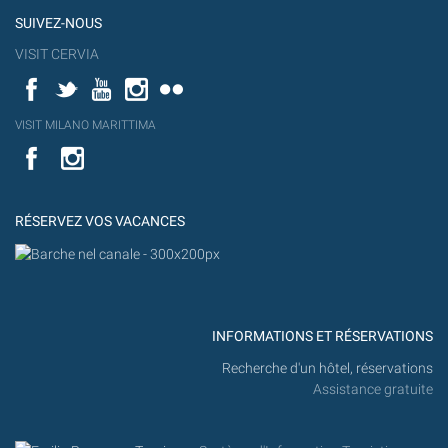
SUIVEZ-NOUS
VISIT CERVIA
Facebook
Twitter
YouTube
Instagram
Flickr
YouT
VISIT MILANO MARITTIMA
Flick
VISIT
YouTube
MILANO
MARITTIMA
RÉSERVEZ VOS VACANCES
INFORMATIONS ET RÉSERVATIONS
Recherche d'un hôtel, réservations
Assistance gratuite