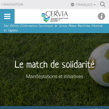
Aller
Ri
NAVIGATION
FRANÇAIS
au
Advan
Sito
contenu.
udi menu
Searc
turistico
|
ufficiale
Aller
Navigation
Site Officiel d'Information Touristique de Cervia, Milano Marittima, Pinarella
di
et Tagliata
à
Cervia,
la
Milano
navigation
Marittima,
Pinarella,
Tagliata
Le match de solidarité
Manifestations et initiatives