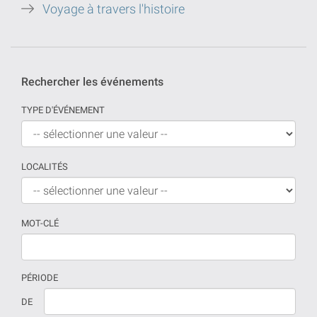
Voyage à travers l'histoire
Rechercher les événements
TYPE D'ÉVÉNEMENT
LOCALITÉS
MOT-CLÉ
PÉRIODE
Si
La
DE
aucune
date