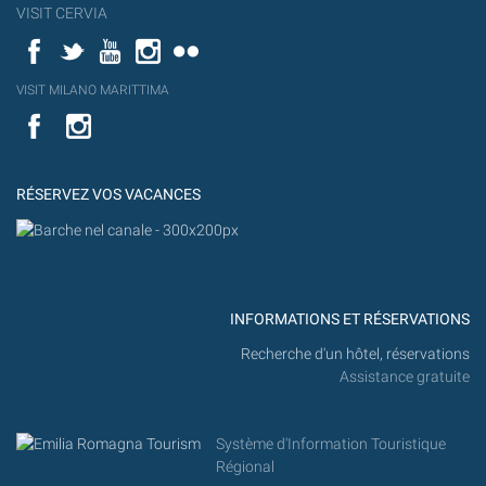
VISIT CERVIA
Facebook
Twitter
YouTube
Instagram
Flickr
YouT
VISIT MILANO MARITTIMA
Flick
VISIT
YouTube
MILANO
MARITTIMA
RÉSERVEZ VOS VACANCES
INFORMATIONS ET RÉSERVATIONS
Recherche d'un hôtel, réservations
Assistance gratuite
Système d'Information Touristique
Régional