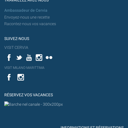
TRAVAILLEZ AVEC NOUS
Ambassadeur de Cervia
Envoyez-nous une recette
Racontez-nous vos vacances
SUIVEZ-NOUS
VISIT CERVIA
Facebook
Twitter
YouTube
Instagram
Flickr
YouT
VISIT MILANO MARITTIMA
Flick
VISIT
YouTube
MILANO
MARITTIMA
RÉSERVEZ VOS VACANCES
INFORMATIONS ET RÉSERVATIONS