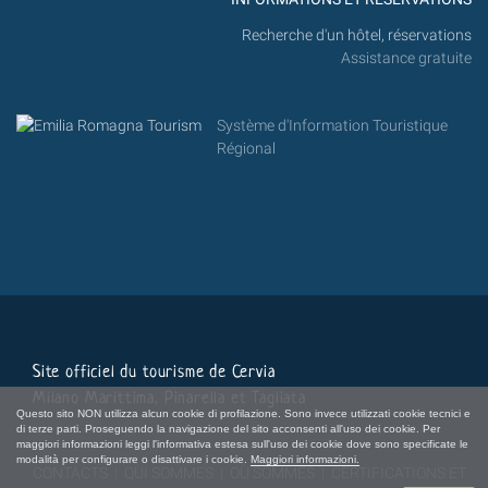
Recherche d'un hôtel, réservations
Assistance gratuite
Système d'Information Touristique
Régional
Site officiel du tourisme de Cervia
Milano Marittima, Pinarella et Tagliata
Questo sito NON utilizza alcun cookie di profilazione. Sono invece utilizzati cookie tecnici e
di terze parti. Proseguendo la navigazione del sito acconsenti all'uso dei cookie. Per
maggiori informazioni leggi l'informativa estesa sull'uso dei cookie dove sono specificate le
modalità per configurare o disattivare i cookie.
Maggiori informazioni.
CONTACTS
|
QUI SOMMES
|
OÙ SOMMES
|
CERTIFICATIONS ET