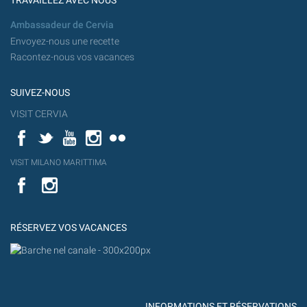
TRAVAILLEZ AVEC NOUS
Ambassadeur de Cervia
Envoyez-nous une recette
Racontez-nous vos vacances
SUIVEZ-NOUS
VISIT CERVIA
Facebook
Twitter
YouTube
Instagram
Flickr
YouT
VISIT MILANO MARITTIMA
Flick
VISIT
YouTube
MILANO
MARITTIMA
RÉSERVEZ VOS VACANCES
INFORMATIONS ET RÉSERVATIONS