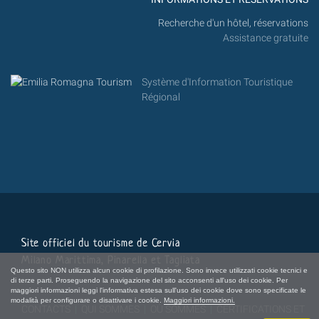
Recherche d'un hôtel, réservations
Assistance gratuite
Système d'Information Touristique
Régional
Site officiel du tourisme de Cervia
Milano Marittima, Pinarella et Tagliata
Questo sito NON utilizza alcun cookie di profilazione. Sono invece utilizzati cookie tecnici e
di terze parti. Proseguendo la navigazione del sito acconsenti all'uso dei cookie. Per
maggiori informazioni leggi l'informativa estesa sull'uso dei cookie dove sono specificate le
modalità per configurare o disattivare i cookie.
Maggiori informazioni.
CONTACTS
|
QUI SOMMES
|
OÙ SOMMES
|
CERTIFICATIONS ET