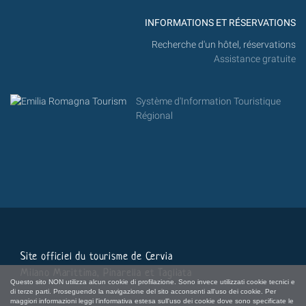
INFORMATIONS ET RÉSERVATIONS
Recherche d'un hôtel, réservations
Assistance gratuite
Système d'Information Touristique
Régional
Site officiel du tourisme de Cervia
Milano Marittima, Pinarella et Tagliata
Questo sito NON utilizza alcun cookie di profilazione. Sono invece utilizzati cookie tecnici e
di terze parti. Proseguendo la navigazione del sito acconsenti all'uso dei cookie. Per
maggiori informazioni leggi l'informativa estesa sull'uso dei cookie dove sono specificate le