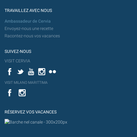
TRAVAILLEZ AVEC NOUS
Ambassadeur de Cervia
Envoyez-nous une recette
Racontez-nous vos vacances
SUIVEZ-NOUS
VISIT CERVIA
Facebook
Twitter
YouTube
Instagram
Flickr
YouT
VISIT MILANO MARITTIMA
Flick
VISIT
YouTube
MILANO
MARITTIMA
RÉSERVEZ VOS VACANCES