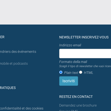
GER
NEWSLETTER INSCRIVEZ-VOUS
Indirizzo email
endriers des événements
Formato della mail
mobile et podcasts
Scegli il tipo di newsletter che vuoi ricev
Plain text
HTML
RATIQUES
RESTEZ EN CONTACT
Demandez une brochure
confidentialité et des cookies