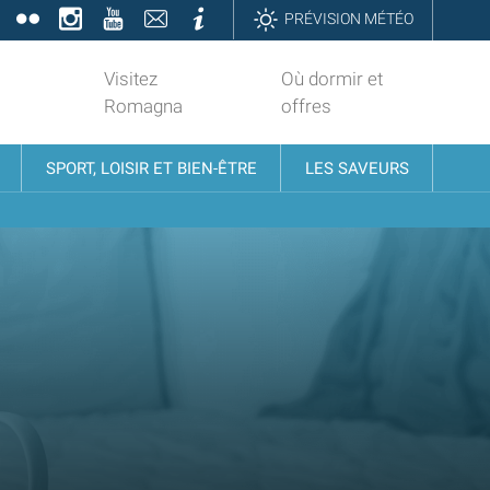
book
Twitter
Flickr
Instagram
YouTube
Contatti
Informazioni
PRÉVISION MÉTÉO
Visitez
Où dormir et
Romagna
offres
SPORT, LOISIR ET BIEN-ÊTRE
LES SAVEURS