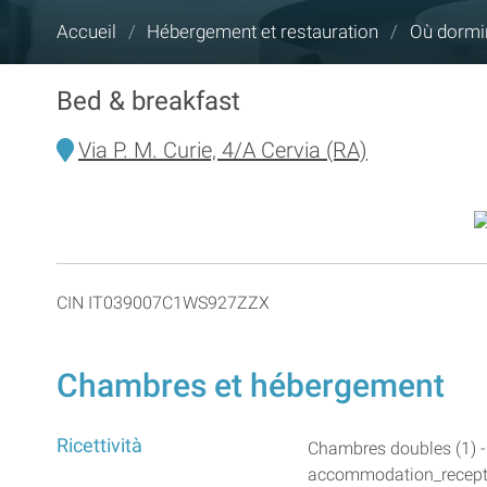
Vous
Accueil
/
Hébergement et restauration
/
Où dormi
êtes
ici :
Bed & breakfast
Via P. M. Curie, 4/A Cervia (RA)
CIN IT039007C1WS927ZZX
Chambres et hébergement
Ricettività
Chambres doubles (1) -
accommodation_receptivi