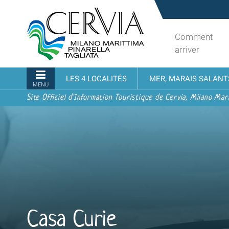
Aller
Sito
au
turistico
contenu.
ufficiale
Comment
|
udi menu
di
arriver
Aller
Cervia,
à
Milano
Navigation
LES 4 LOCALITÉS
MER, MARAIS SALANT
la
Marittima,
MENU
navigation
Pinarella,
Site Officiel d'Information Touristique de Cervia, Milano Mari
Tagliata
Casa Curie