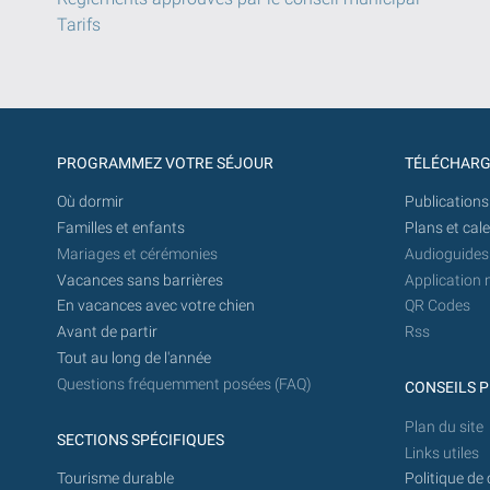
Tarifs
PROGRAMMEZ VOTRE SÉJOUR
TÉLÉCHAR
Où dormir
Publications
Familles et enfants
Plans et cal
Mariages et cérémonies
Audioguides
Vacances sans barrières
Application 
En vacances avec votre chien
QR Codes
Avant de partir
Rss
Tout au long de l'année
Questions fréquemment posées (FAQ)
CONSEILS P
Plan du site
SECTIONS SPÉCIFIQUES
Links utiles
Tourisme durable
Politique de 