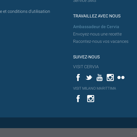
Service SMS
 et conditions d'utilisation
TRAVAILLEZ AVEC NOUS
Ambassadeur de Cervia
Envoyez-nous une recette
Racontez-nous vos vacances
SUIVEZ-NOUS
VISIT CERVIA
Facebook
Twitter
YouTube
Instagram
Flickr
YouT
VISIT MILANO MARITTIMA
Flick
VISIT
YouTube
MILANO
MARITTIMA
CO