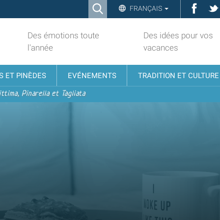
Ricerca
Face
FRANÇAIS
Advanced
Search…
Des émotions toute
Des idées pour vos
l'année
vacances
S ET PINÈDES
EVÉNEMENTS
TRADITION ET CULTURE
ttima, Pinarella et Tagliata