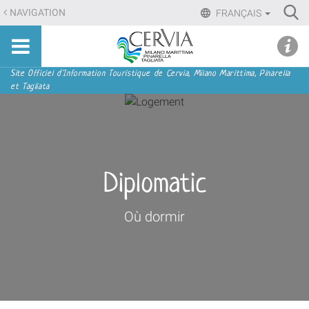
Aller
Ri
NAVIGATION
FRANÇAIS
au
Advan
Sito
contenu.
udi menu
Searc
turistico
|
ufficiale
Aller
Navigation
Site Officiel d'Information Touristique de Cervia, Milano Marittima, Pinarella
di
et Tagliata
à
Cervia,
la
Milano
navigation
Marittima,
Pinarella,
Tagliata
Diplomatic
Où dormir