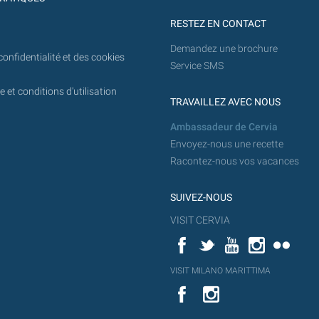
RESTEZ EN CONTACT
Demandez une brochure
confidentialité et des cookies
Service SMS
 et conditions d'utilisation
TRAVAILLEZ AVEC NOUS
Ambassadeur de Cervia
Envoyez-nous une recette
Racontez-nous vos vacances
SUIVEZ-NOUS
VISIT CERVIA
Facebook
Twitter
YouTube
Instagram
Flickr
YouT
VISIT MILANO MARITTIMA
Flick
VISIT
YouTube
MILANO
MARITTIMA