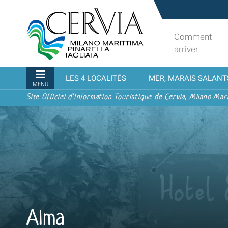
Aller
Sito
au
turistico
contenu.
ufficiale
Comment
|
udi menu
di
arriver
Aller
Cervia,
à
Milano
Navigation
LES 4 LOCALITÉS
MER, MARAIS SALANT
la
Marittima,
MENU
navigation
Pinarella,
Site Officiel d'Information Touristique de Cervia, Milano Mari
Tagliata
Alma