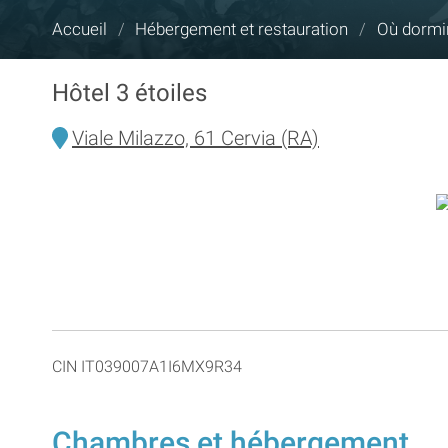
Vous
Accueil
/
Hébergement et restauration
/
Où dormi
êtes
ici :
Hôtel 3 étoiles
Viale Milazzo, 61 Cervia (RA)
CIN IT039007A1I6MX9R34
Chambres et hébergement