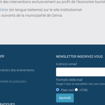
et des interventions exclusivement au profit de l'économie touris
édiée
(en langue italienne) sur le site institutionnel.
s suivants de la municipalité de Cervia:
GER
NEWSLETTER INSCRIVEZ-VOUS
Indirizzo email
endriers des événements
Formato della mail
mobile et podcasts
Scegli il tipo di newsletter che vuoi ricev
Plain text
HTML
RATIQUES