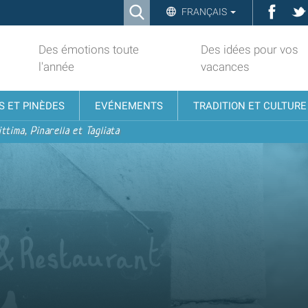
Ricerca
Face
FRANÇAIS
Advanced
Search…
Des émotions toute
Des idées pour vos
l'année
vacances
S ET PINÈDES
EVÉNEMENTS
TRADITION ET CULTURE
ttima, Pinarella et Tagliata