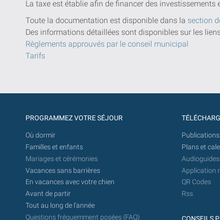
La taxe est établie afin de financer des investissements 
Toute la documentation est disponible dans la
section d
Des informations détaillées sont disponibles sur les lien
Règlements approuvés par le conseil municipal
Tarifs
PROGRAMMEZ VOTRE SÉJOUR
TÉLÉCHAR
Où dormir
Publications
Familles et enfants
Plans et cal
Mariages et cérémonies
Audioguides
Vacances sans barrières
Application 
En vacances avec votre chien
QR Codes
Avant de partir
Rss
Tout au long de l'année
Questions fréquemment posées (FAQ)
CONSEILS P