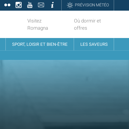
book
Twitter
Flickr
Instagram
YouTube
Contatti
Informazioni
PRÉVISION MÉTÉO
Visitez
Où dormir et
Romagna
offres
SPORT, LOISIR ET BIEN-ÊTRE
LES SAVEURS