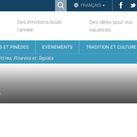
Ricerca
Face
FRANÇAIS
Advanced
Search…
Des émotions toute
Des idées pour vos
l'année
vacances
S ET PINÈDES
EVÉNEMENTS
TRADITION ET CULTURE
ttima, Pinarella et Tagliata
r