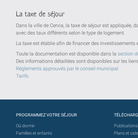
La taxe de séjour
Dans la ville de Cervia, la taxe de séjour est appliquée, 
avec des taux différents selon le type de logement.
La taxe est établie afin de financer des investissements 
Toute la documentation est disponible dans la
section d
Des informations détaillées sont disponibles sur les lien
Règlements approuvés par le conseil municipal
Tarifs
PROGRAMMEZ VOTRE SÉJOUR
TÉLÉCHAR
Où dormir
Publications
Familles et enfants
Plans et cal