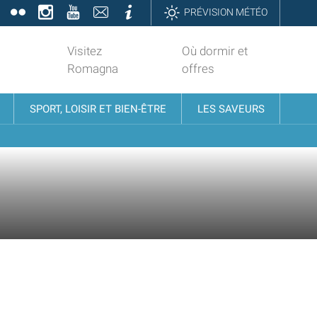
book
Twitter
Flickr
Instagram
YouTube
Contatti
Informazioni
PRÉVISION MÉTÉO
Visitez
Où dormir et
Romagna
offres
SPORT, LOISIR ET BIEN-ÊTRE
LES SAVEURS