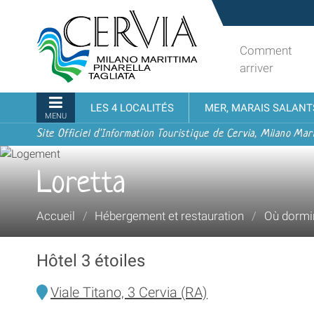
Aller
Sito
au
turistico
contenu.
ufficiale
Comment
|
udi menu
di
arriver
Aller
Cervia,
à
Milano
Navigation
LES 4 LOCALITÉS
MER, MARAIS SALANT
la
Marittima,
MENU
navigation
Pinarella,
Site Officiel d'Information Touristique de Cervia, Milano Mari
Tagliata
Loretta
Vous
Accueil
/
Hébergement et restauration
/
Où dormi
êtes
ici :
Hôtel 3 étoiles
Viale Titano, 3 Cervia (RA)