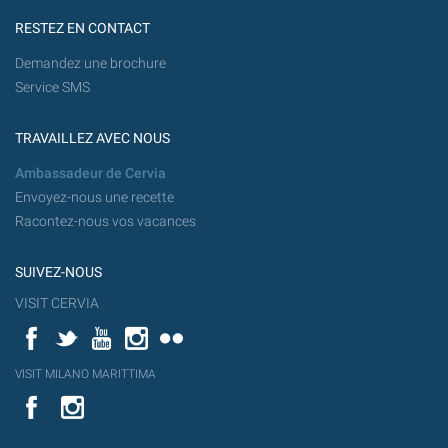
RESTEZ EN CONTACT
Demandez une brochure
Service SMS
TRAVAILLEZ AVEC NOUS
Ambassadeur de Cervia
Envoyez-nous une recette
Racontez-nous vos vacances
SUIVEZ-NOUS
VISIT CERVIA
Facebook
Twitter
YouTube
Instagram
Flickr
YouT
VISIT MILANO MARITTIMA
Flick
VISIT
YouTube
MILANO
MARITTIMA