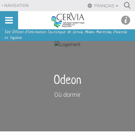
Aller
Ri
NAVIGATION
FRANÇAIS
au
Advan
Sito
contenu.
udi menu
Searc
turistico
|
ufficiale
Aller
Navigation
Site Officiel d'Information Touristique de Cervia, Milano Marittima, Pinarella
di
et Tagliata
à
Cervia,
la
Milano
navigation
Marittima,
Pinarella,
Tagliata
Odeon
Où dormir