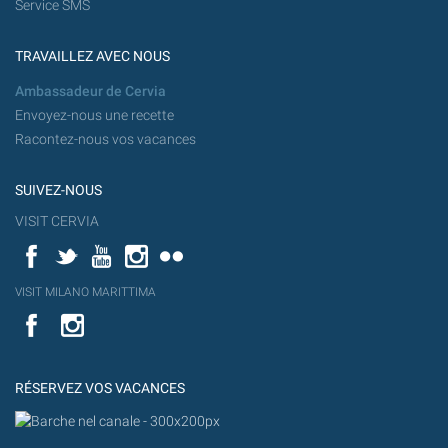
Service SMS
TRAVAILLEZ AVEC NOUS
Ambassadeur de Cervia
Envoyez-nous une recette
Racontez-nous vos vacances
SUIVEZ-NOUS
VISIT CERVIA
Facebook
Twitter
YouTube
Instagram
Flickr
YouT
VISIT MILANO MARITTIMA
Flick
VISIT
YouTube
MILANO
MARITTIMA
RÉSERVEZ VOS VACANCES