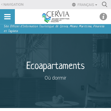
Aller
Ri
NAVIGATION
FRANÇAIS
au
Advan
Sito
contenu.
udi menu
Searc
turistico
|
ufficiale
Aller
Navigation
Site Officiel d'Information Touristique de Cervia, Milano Marittima, Pinarella
di
et Tagliata
à
Cervia,
la
Milano
navigation
Marittima,
Pinarella,
Tagliata
Ecoapartaments
Où dormir