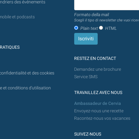
endriers des événements
Formato della mail
mobile et podcasts
Scegli il tipo di newsletter che vuoi ricev
Plain text
HTML
RATIQUES
RESTEZ EN CONTACT
Demandez une brochure
confidentialité et des cookies
Service SMS
 et conditions d'utilisation
TRAVAILLEZ AVEC NOUS
Ambassadeur de Cervia
Envoyez-nous une recette
Racontez-nous vos vacances
SUIVEZ-NOUS