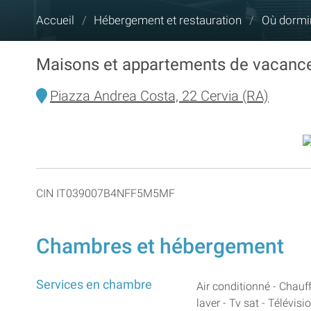
Vous
Accueil
/
Hébergement et restauration
/
Où dormi
êtes
ici :
Maisons et appartements de vacanc
Piazza Andrea Costa, 22 Cervia (RA)
CIN IT039007B4NFF5M5MF
Chambres et hébergement
Services en chambre
Air conditionné - Chauff
laver - Tv sat - Télévisi