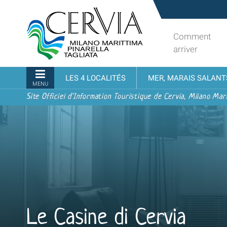
Aller
Sito
au
turistico
contenu.
ufficiale
Comment
|
udi menu
di
arriver
Aller
Cervia,
à
Milano
Navigation
LES 4 LOCALITÉS
MER, MARAIS SALANT
la
Marittima,
MENU
navigation
Pinarella,
Site Officiel d'Information Touristique de Cervia, Milano Mari
Tagliata
Le Casine di Cervia