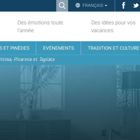
Ricerca
Face
FRANÇAIS
Advanced
Search…
Des émotions toute
Des idées pour vos
l'année
vacances
S ET PINÈDES
EVÉNEMENTS
TRADITION ET CULTURE
ttima, Pinarella et Tagliata