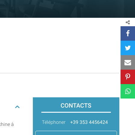
CONTACTS
Téléphoner
+39 353 4456424
chine à