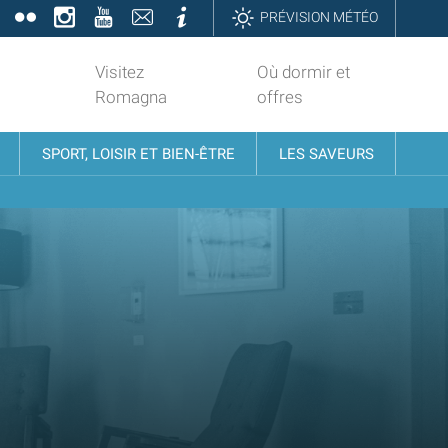
book
Twitter
Flickr
Instagram
YouTube
Contatti
Informazioni
PRÉVISION MÉTÉO
Visitez
Où dormir et
Romagna
offres
SPORT, LOISIR ET BIEN-ÊTRE
LES SAVEURS