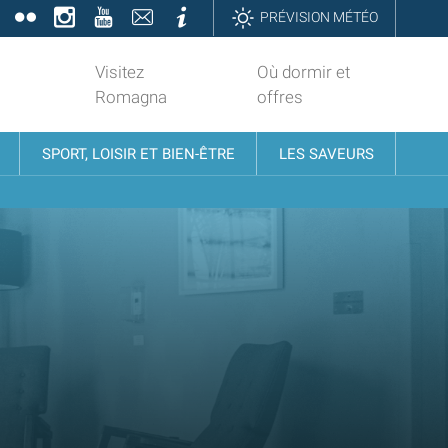
book
Twitter
Flickr
Instagram
YouTube
Contatti
Informazioni
PRÉVISION MÉTÉO
Visitez
Où dormir et
Romagna
offres
SPORT, LOISIR ET BIEN-ÊTRE
LES SAVEURS