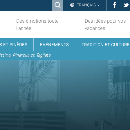
Ricerca
Face
FRANÇAIS
Advanced
Search…
Des émotions toute
Des idées pour vos
l'année
vacances
S ET PINÈDES
EVÉNEMENTS
TRADITION ET CULTURE
ttima, Pinarella et Tagliata