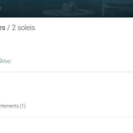
r
es
2 soleis
artements (1)