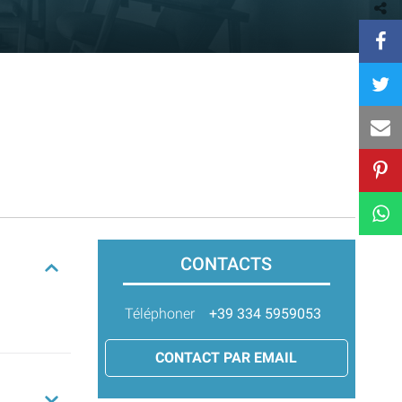
CONTACTS
Téléphoner
+39 334 5959053
CONTACT PAR EMAIL