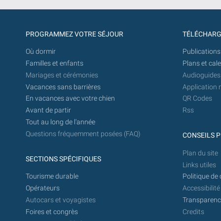
PROGRAMMEZ VOTRE SÉJOUR
TÉLÉCHAR
Où dormir
Publications
Familles et enfants
Plans et cal
Mariages et cérémonies
Audioguides
Vacances sans barrières
Application 
En vacances avec votre chien
QR Codes
Avant de partir
Rss
Tout au long de l'année
Questions fréquemment posées (FAQ)
CONSEILS P
Plan du site
SECTIONS SPÉCIFIQUES
Links utiles
Tourisme durable
Politique de 
Opérateurs
Accessibilité
Autocars et voyagistes
Transparence
Foires et congrès
Credits