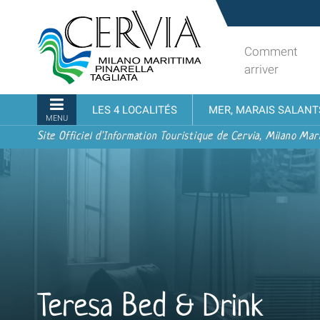
Aller
Sito
au
turistico
contenu.
ufficiale
Comment
|
udi menu
di
arriver
Aller
Cervia,
à
Milano
Navigation
LES 4 LOCALITÉS
MER, MARAIS SALANT
la
Marittima,
MENU
navigation
Pinarella,
Site Officiel d'Information Touristique de Cervia, Milano Mari
Tagliata
Teresa Bed & Drink