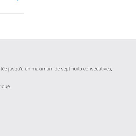
uitée jusqu'à un maximum de sept nuits consécutives,
tique.