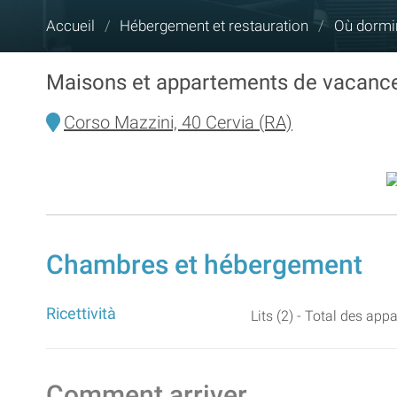
Vous
Accueil
/
Hébergement et restauration
/
Où dormi
êtes
ici :
Maisons et appartements de vacanc
Corso Mazzini, 40 Cervia (RA)
Chambres et hébergement
Ricettività
Lits (2) - Total des app
Comment arriver