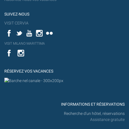
SUIVEZ-NOUS
VISIT CERVIA
Facebook
Twitter
YouTube
Instagram
Flickr
YouT
VISIT MILANO MARITTIMA
Flick
VISIT
YouTube
MILANO
MARITTIMA
RÉSERVEZ VOS VACANCES
INFORMATIONS ET RÉSERVATIONS
Recherche d'un hôtel, réservations
Assistance gratuite