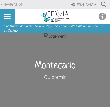
Aller
Ri
NAVIGATION
FRANÇAIS
au
Advan
Sito
contenu.
udi menu
Searc
turistico
|
ufficiale
Aller
Navigation
Site Officiel d'Information Touristique de Cervia, Milano Marittima, Pinarella
di
et Tagliata
à
Cervia,
la
Milano
navigation
Marittima,
Pinarella,
Tagliata
Montecarlo
Où dormir