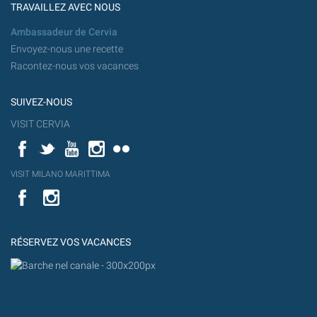
TRAVAILLEZ AVEC NOUS
Ambassadeur de Cervia
Envoyez-nous une recette
Racontez-nous vos vacances
SUIVEZ-NOUS
VISIT CERVIA
Facebook
Twitter
YouTube
Instagram
Flickr
YouT
VISIT MILANO MARITTIMA
Flick
VISIT
YouTube
MILANO
MARITTIMA
RÉSERVEZ VOS VACANCES