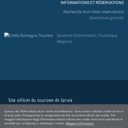
INFORMATIONS ET RÉSERVATIONS
Recherche d'un hôtel, réservations
Assistance gratuite
Système d'Information Touristique
Régional
Site officiel du tourisme de Cervia
Milano Marittima, Pinarella et Tagliata
Questo sito NON utilizza alcun cookie di profilazione. Sono invece utilizzati cookie tecnici e
di terze parti. Proseguendo la navigazione del sito acconsenti all'uso dei cookie. Per
maggiori informazioni leggi l'informativa estesa sull'uso dei cookie dove sono specificate le
modalità per configurare o disattivare i cookie.
Maggiori informazioni.
CONTACTS
|
QUI SOMMES
|
OÙ SOMMES
|
CERTIFICATIONS ET