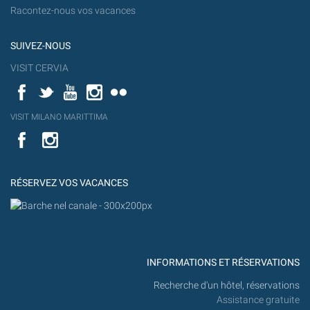
Racontez-nous vos vacances
SUIVEZ-NOUS
VISIT CERVIA
Facebook
Twitter
YouTube
Instagram
Flickr
YouT
VISIT MILANO MARITTIMA
Flick
VISIT
YouTube
MILANO
MARITTIMA
RÉSERVEZ VOS VACANCES
INFORMATIONS ET RÉSERVATIONS
Recherche d'un hôtel, réservations
Assistance gratuite