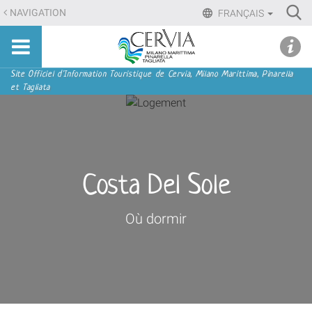
Aller
Ri
NAVIGATION
FRANÇAIS
au
Advan
Sito
contenu.
udi menu
Searc
turistico
|
ufficiale
Aller
Navigation
Site Officiel d'Information Touristique de Cervia, Milano Marittima, Pinarella
di
et Tagliata
à
Cervia,
la
Milano
navigation
Marittima,
Pinarella,
Tagliata
Costa Del Sole
Où dormir