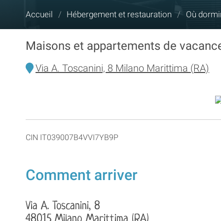
Vous
Accueil
/
Hébergement et restauration
/
Où dormi
êtes
ici :
Maisons et appartements de vacanc
Via A. Toscanini, 8 Milano Marittima (RA)
CIN IT039007B4VVI7YB9P
Comment arriver
Via A. Toscanini, 8
48015 Milano Marittima (RA)