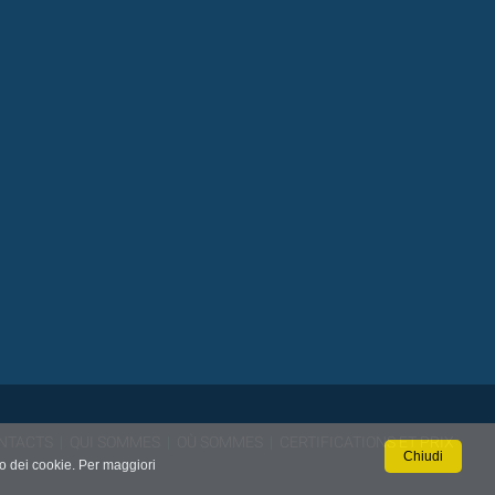
NTACTS
|
QUI SOMMES
|
OÙ SOMMES
|
CERTIFICATIONS ET PRIX
Chiudi
so dei cookie. Per maggiori