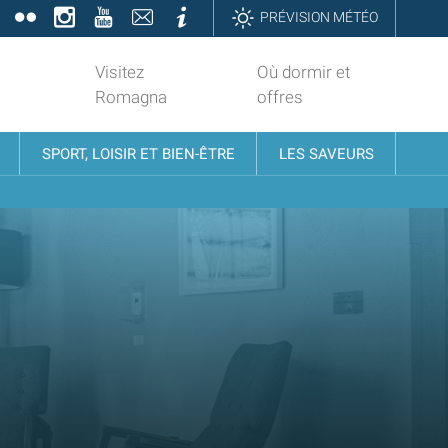
book
Twitter
Flickr
Instagram
YouTube
Contatti
Informazioni
PRÉVISION MÉTÉO
Visitez
Où dormir et
Romagna
offres
SPORT, LOISIR ET BIEN-ÊTRE
LES SAVEURS