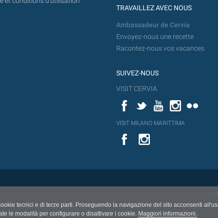
 et conditions d'utilisation
TRAVAILLEZ AVEC NOUS
Ambassadeur de Cervia
Envoyez-nous une recette
Racontez-nous vos vacances
SUIVEZ-NOUS
VISIT CERVIA
Facebook
Twitter
YouTube
Instagram
Flickr
YouT
VISIT MILANO MARITTIMA
Flick
VISIT
YouTube
MILANO
MARITTIMA
CO
cookie tecnici e di terze parti. Proseguendo la navigazione del sito acconsenti all'u
ate le modalità per configurare o disattivare i cookie.
Maggiori informazioni.