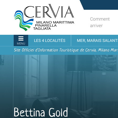
Aller
Sito
au
turistico
contenu.
ufficiale
Comment
|
udi menu
di
arriver
Aller
Cervia,
à
Milano
Navigation
LES 4 LOCALITÉS
MER, MARAIS SALANT
la
Marittima,
MENU
navigation
Pinarella,
Site Officiel d'Information Touristique de Cervia, Milano Mari
Tagliata
Bettina Gold