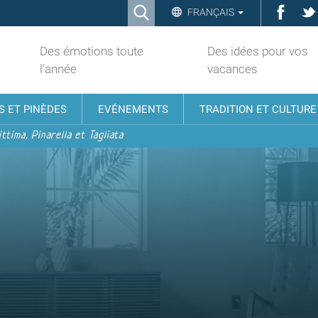
Ricerca
Face
FRANÇAIS
Advanced
Search…
Des émotions toute
Des idées pour vos
l'année
vacances
S ET PINÈDES
EVÉNEMENTS
TRADITION ET CULTURE
ttima, Pinarella et Tagliata