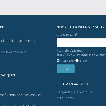
GER
NEWSLETTER INSCRIVEZ-VOUS
Indirizzo email
endriers des événements
Formato della mail
mobile et podcasts
Scegli il tipo di newsletter che vuoi ricev
Plain text
HTML
RATIQUES
RESTEZ EN CONTACT
Demandez une brochure
confidentialité et des cookies
Service SMS