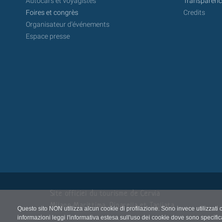
Autocars et voyagistes
Transparence
Foires et congrès
Credits
Organisateur d'événements
Espace presse
Site officiel du tourisme de Cervia
Milano Marittima, Pinarella et Tagliata
Questo sito NON utilizza alcun cookie di profilazione. Sono invece utilizzati 
informazioni leggi l'informativa estesa sull'uso dei cookie dove sono specific