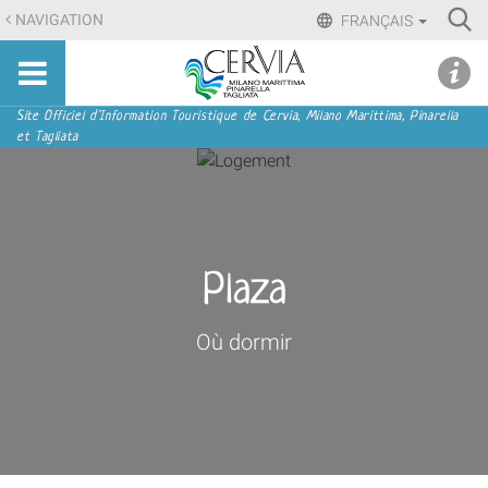
Aller
Ri
NAVIGATION
FRANÇAIS
au
Advan
Sito
contenu.
udi menu
Searc
turistico
|
ufficiale
Aller
Navigation
Site Officiel d'Information Touristique de Cervia, Milano Marittima, Pinarella
di
et Tagliata
à
Cervia,
la
Milano
navigation
Marittima,
Pinarella,
Tagliata
Plaza
Où dormir