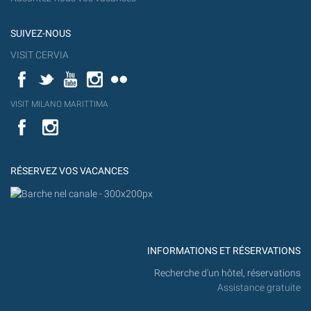
SUIVEZ-NOUS
VISIT CERVIA
Facebook
Twitter
YouTube
Instagram
Flickr
YouT
VISIT MILANO MARITTIMA
Flick
VISIT
YouTube
MILANO
MARITTIMA
RÉSERVEZ VOS VACANCES
INFORMATIONS ET RÉSERVATIONS
Recherche d'un hôtel, réservations
Assistance gratuite