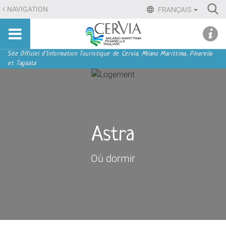
Aller
Ri
NAVIGATION
FRANÇAIS
au
Advan
Sito
contenu.
udi menu
Searc
turistico
|
ufficiale
Aller
Navigation
Site Officiel d'Information Touristique de Cervia, Milano Marittima, Pinarella
di
et Tagliata
à
Cervia,
la
Milano
navigation
Marittima,
Pinarella,
Tagliata
Astra
Où dormir