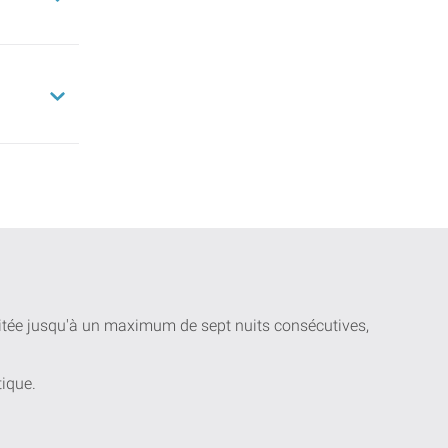
uitée jusqu'à un maximum de sept nuits consécutives,
tique.