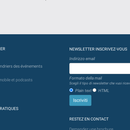
GER
NEWSLETTER INSCRIVEZ-VOUS
Indirizzo email
endriers des événements
Formato della mail
mobile et podcasts
Scegli il tipo di newsletter che vuoi ricev
Plain text
HTML
RATIQUES
RESTEZ EN CONTACT
Demandez une brochure