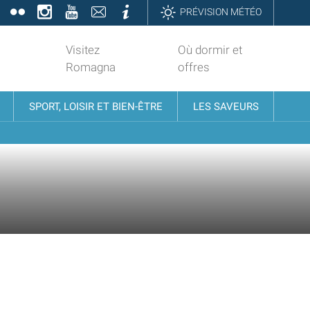
book
Twitter
Flickr
Instagram
YouTube
Contatti
Informazioni
PRÉVISION MÉTÉO
Visitez
Où dormir et
Romagna
offres
SPORT, LOISIR ET BIEN-ÊTRE
LES SAVEURS