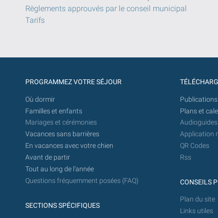
Règlements approuvés par le conseil municipal
Tarifs
PROGRAMMEZ VOTRE SÉJOUR
TÉLÉCHAR
Où dormir
Publications
Familles et enfants
Plans et cal
Mariages et cérémonies
Audioguides
Vacances sans barrières
Application 
En vacances avec votre chien
QR Codes
Avant de partir
Rss
Tout au long de l'année
Questions fréquemment posées (FAQ)
CONSEILS P
Plan du site
SECTIONS SPÉCIFIQUES
Links utiles