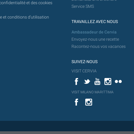
confidentialité et des cookies
Service SMS
 et conditions d'utilisation
TRAVAILLEZ AVEC NOUS
Ambassadeur de Cervia
Envoyez-nous une recette
Racontez-nous vos vacances
SUIVEZ-NOUS
VISIT CERVIA
Facebook
Twitter
YouTube
Instagram
Flickr
YouT
VISIT MILANO MARITTIMA
Flick
VISIT
YouTube
MILANO
MARITTIMA