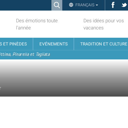
Ricerca
Face
FRANÇAIS
Advanced
Search…
Des émotions toute
Des idées pour vos
l'année
vacances
S ET PINÈDES
EVÉNEMENTS
TRADITION ET CULTURE
ttima, Pinarella et Tagliata
r