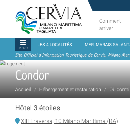
Aller
Sito
au
turistico
contenu.
ufficiale
Comment
|
udi menu
di
arriver
Aller
Cervia,
à
Milano
Navigation
LES 4 LOCALITÉS
MER, MARAIS SALANT
la
Marittima,
MENU
navigation
Pinarella,
Site Officiel d'Information Touristique de Cervia, Milano Mari
Tagliata
Condor
Vous
Accueil
/
Hébergement et restauration
/
Où dormi
êtes
ici :
Hôtel 3 étoiles
XIII Traversa, 10 Milano Marittima (RA)