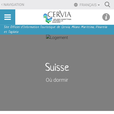
Aller
Ri
NAVIGATION
FRANÇAIS
au
Advan
Sito
contenu.
udi menu
Searc
turistico
|
ufficiale
Aller
Navigation
Site Officiel d'Information Touristique de Cervia, Milano Marittima, Pinarella
di
et Tagliata
à
Cervia,
la
Milano
navigation
Marittima,
Pinarella,
Tagliata
Suisse
Où dormir