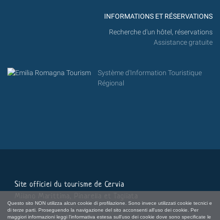
INFORMATIONS ET RÉSERVATIONS
Recherche d'un hôtel, réservations
Assistance gratuite
Système d'Information Touristique
Régional
Site officiel du tourisme de Cervia
Milano Marittima, Pinarella et Tagliata
Questo sito NON utilizza alcun cookie di profilazione. Sono invece utilizzati cookie tecnici e
di terze parti. Proseguendo la navigazione del sito acconsenti all'uso dei cookie. Per
maggiori informazioni leggi l'informativa estesa sull'uso dei cookie dove sono specificate le