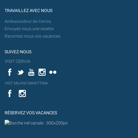
TRAVAILLEZ AVEC NOUS
Ambassadeur de Cervia
Envoyez-nous une recette
Racontez-nous vos vacances
SUIVEZ-NOUS
VISIT CERVIA
Facebook
Twitter
YouTube
Instagram
Flickr
YouT
VISIT MILANO MARITTIMA
Flick
VISIT
YouTube
MILANO
MARITTIMA
RÉSERVEZ VOS VACANCES