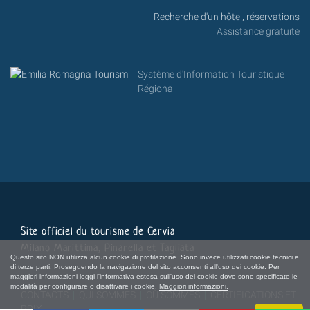
Recherche d'un hôtel, réservations
Assistance gratuite
Système d'Information Touristique
Régional
Site officiel du tourisme de Cervia
Milano Marittima, Pinarella et Tagliata
Questo sito NON utilizza alcun cookie di profilazione. Sono invece utilizzati cookie tecnici e
di terze parti. Proseguendo la navigazione del sito acconsenti all'uso dei cookie. Per
maggiori informazioni leggi l'informativa estesa sull'uso dei cookie dove sono specificate le
modalità per configurare o disattivare i cookie.
Maggiori informazioni.
CONTACTS
|
QUI SOMMES
|
OÙ SOMMES
|
CERTIFICATIONS ET
PRIX