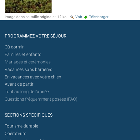
Image dans sa taille originale :
12 ko
|
Voir
Télécharger
PROGRAMMEZ VOTRE SÉJOUR
Où dormir
Familles et enfants
Mariages et cérémonies
Vacances sans barrières
En vacances avec votre chien
Avant de partir
Tout au long de l'année
Questions fréquemment posées (FAQ)
SECTIONS SPÉCIFIQUES
Tourisme durable
Opérateurs