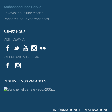
Ambassadeur de Cervia
Envoyez-nous une recette
Racontez-nous vos vacances
SUIVEZ-NOUS
VISIT CERVIA
Facebook
Twitter
YouTube
Instagram
Flickr
YouT
VISIT MILANO MARITTIMA
Flick
VISIT
YouTube
MILANO
MARITTIMA
RÉSERVEZ VOS VACANCES
INFORMATIONS ET RÉSERVATIONS