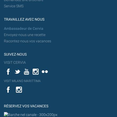
Service SMS
TRAVAILLEZ AVEC NOUS
Ambassadeur de Cervia
Envoyez-nous une recette
Racontez-nous vos vacances
SUIVEZ-NOUS
VISIT CERVIA
Facebook
Twitter
YouTube
Instagram
Flickr
YouT
VISIT MILANO MARITTIMA
Flick
VISIT
YouTube
MILANO
MARITTIMA
RÉSERVEZ VOS VACANCES