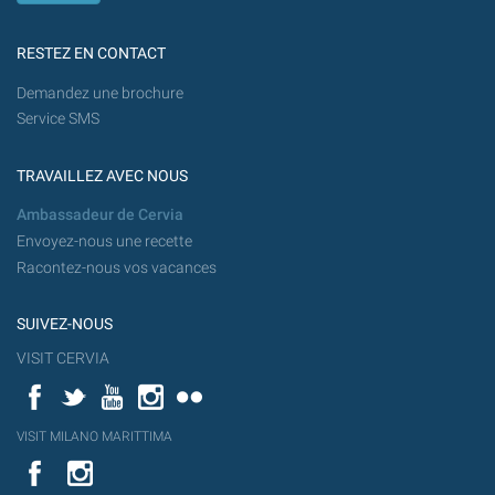
RESTEZ EN CONTACT
Demandez une brochure
Service SMS
TRAVAILLEZ AVEC NOUS
Ambassadeur de Cervia
Envoyez-nous une recette
Racontez-nous vos vacances
SUIVEZ-NOUS
VISIT CERVIA
Facebook
Twitter
YouTube
Instagram
Flickr
YouT
VISIT MILANO MARITTIMA
Flick
VISIT
YouTube
MILANO