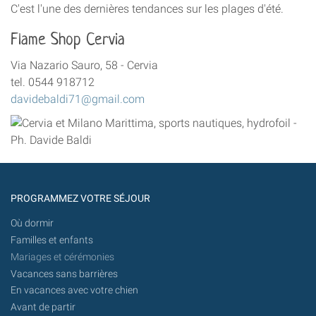
C'est l'une des dernières tendances sur les plages d'été.
Flame Shop Cervia
Via Nazario Sauro, 58 - Cervia
tel. 0544 918712
davidebaldi71@gmail.com
PROGRAMMEZ VOTRE SÉJOUR
Où dormir
Familles et enfants
Mariages et cérémonies
Vacances sans barrières
En vacances avec votre chien
Avant de partir