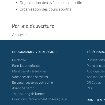
Organisation des événements sportifs
Organisation des cours sportifs
Période d'ouverture
Annuelle
PROGRAMMEZ VOTRE SÉJOUR
TÉLÉCHAR
Où dormir
Publications
Familles et enfants
Plans et cal
Mariages et cérémonies
Audioguides
Vacances sans barrières
Application 
En vacances avec votre chien
QR Codes
Avant de partir
Rss
Tout au long de l'année
Questions fréquemment posées (FAQ)
CONSEILS P