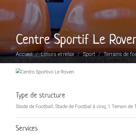
Centre Sportif Le Rover
Vous
Accueil
/
Loisirs et relax
/
Sport
/
Terrains de foo
êtes
ici :
Type de structure
Stade de Football, Stade de Footbal à cinq, 1 Terrain de 
Services