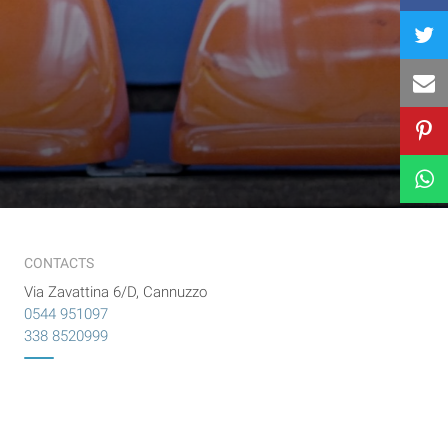
CONTACTS
Via Zavattina 6/D, Cannuzzo
0544 951097
338 8520999