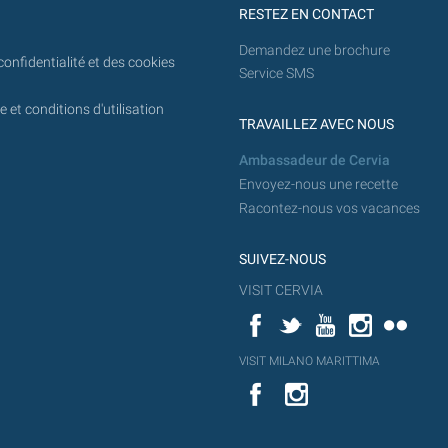
RESTEZ EN CONTACT
Demandez une brochure
confidentialité et des cookies
Service SMS
 et conditions d'utilisation
TRAVAILLEZ AVEC NOUS
Ambassadeur de Cervia
Envoyez-nous une recette
Racontez-nous vos vacances
SUIVEZ-NOUS
VISIT CERVIA
Facebook
Twitter
YouTube
Instagram
Flickr
YouT
VISIT MILANO MARITTIMA
Flick
VISIT
YouTube
MILANO
MARITTIMA