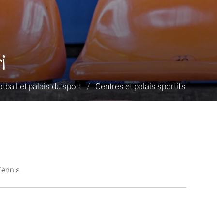
i
tball et palais du sport
/
Centres et palais sportifs
Tennis