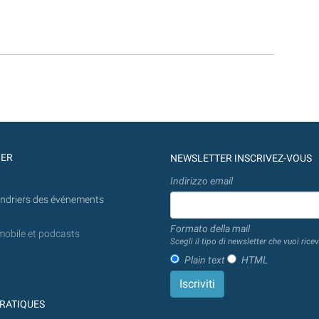
GER
NEWSLETTER INSCRIVEZ-VOUS
Indirizzo email
endriers des événements
Formato della mail
mobile et podcasts
Scegli il tipo di newsletter che vuoi ricev
Plain text
HTML
RATIQUES