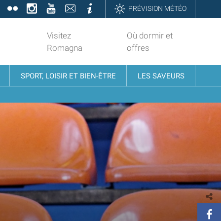
book
Twitter
Flickr
Instagram
YouTube
Contatti
Informazioni
PRÉVISION MÉTÉO
Visitez
Où dormir et
Romagna
offres
SPORT, LOISIR ET BIEN-ÊTRE
LES SAVEURS