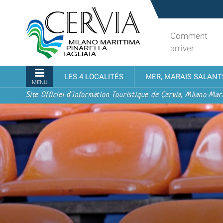
Aller
Sito
au
turistico
contenu.
ufficiale
Comment
|
udi menu
di
arriver
Aller
Cervia,
à
Milano
Navigation
LES 4 LOCALITÉS
MER, MARAIS SALANT
la
Marittima,
MENU
navigation
Pinarella,
Site Officiel d'Information Touristique de Cervia, Milano Mari
Tagliata