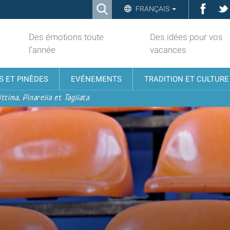
Ricerca
Face
FRANÇAIS
Advanced
Search…
Des émotions toute
Des idées pour vos
l'année
vacances
S ET PINÈDES
EVÉNEMENTS
TRADITION ET CULTURE
ttima, Pinarella et Tagliata